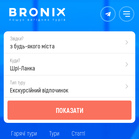
Контакты
Меню
Звідки?
з будь-якого міста
Куди?
Шрі-Ланка
Тип туру
Екскурсійний відпочинок
ПОКАЗАТИ
Гарячі тури
Тури
Статті