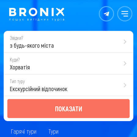
Контакты
Меню
Звідки?
з будь-якого міста
Куди?
Хорватія
Тип туру
Екскурсійний відпочинок
ПОКАЗАТИ
Гарячі тури
Тури