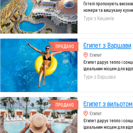
Готелі пропонують високий
номери та вишукану кухню,
Тури з Кишинів
Єгипет з Варшави
ПРОДАНО
Єгипет
Єгипет дарує тепло і сонце
ідеальним місцем для відпо
Тури з Варшава
Єгипет з вильотом
ПРОДАНО
Єгипет
Єгипет дарує тепло і сонце
ідеальним місцем для відпо