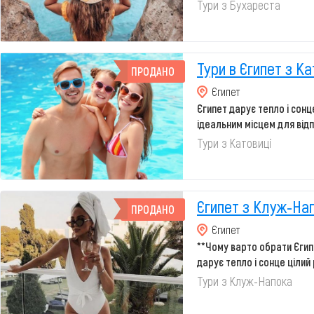
Тури з Бухареста
Тури в Єгипет з Ка
ПРОДАНО
Єгипет
Єгипет дарує тепло і сонце
ідеальним місцем для відпо
Тури з Катовиці
Єгипет з Клуж-На
ПРОДАНО
Єгипет
**Чому варто обрати Єгип
дарує тепло і сонце цілий р
Тури з Клуж-Напока