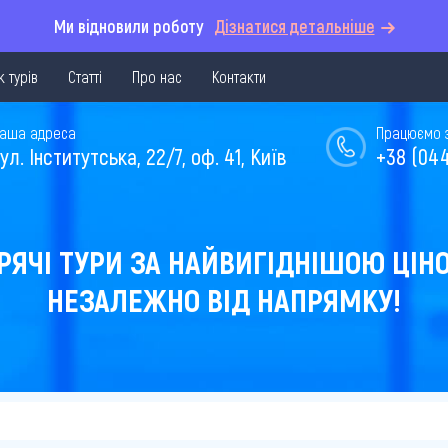
Ми відновили роботу
Дізнатися детальніше
 турів
Статті
Про нас
Контакти
аша адреса
Працюємо з 
ул. Інститутська, 22/7, оф. 41, Київ
+38 (044
РЯЧІ ТУРИ ЗА НАЙВИГІДНІШОЮ ЦІН
НЕЗАЛЕЖНО ВІД НАПРЯМКУ!