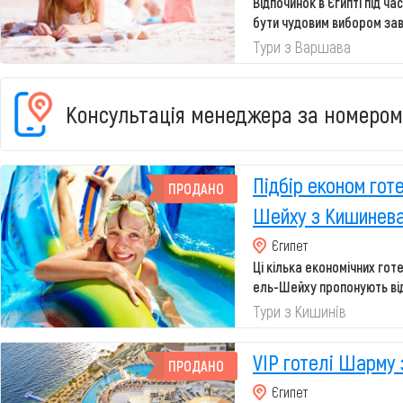
Відпочинок в Єгипті під ча
бути чудовим вибором зав
чисто...
Тури з Варшава
Консультація менеджера за номером
Підбір економ го
ПРОДАНО
Шейху з Кишинев
Єгипет
Ці кілька економічних готе
ель-Шейху пропонують відм
Тури з Кишинів
VIP готелі Шарму
ПРОДАНО
Єгипет