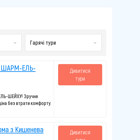
Гарячі тури
У ШАРМ-ЕЛЬ-
Дивитися
тури
ЕЛЬ-ШЕЙХУ! Зручне
іна без втрати комфорту.
рма з Кишенева
Дивитися