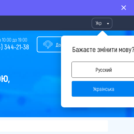
Укр
10:00 до 19:00
Допомога у виборі туру
) 344-21-38
Бажаєте змінити мову
Русский
ОЮ,
Українська