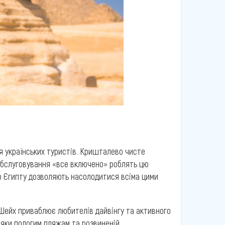
я українських туристів. Кришталево чисте
 обслуговування «все включено» роблять цю
до Єгипту дозволяють насолодитися всіма цими
Шейх приваблює любителів дайвінгу та активного
вдяки пологим пляжам та розвиненій