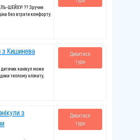
тури
ЛЬ-ШЕЙХУ! ?? Зручне
іна без втрати комфорту.
и з Кишинева
Дивитися
тури
с дитячих канікул може
дяки теплому клімату,
анікули з
Дивитися
ви
тури