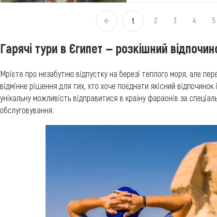
2
3
4
5
1
«
Гарячі тури в Єгипет — розкішний відпочи
Мрієте про незабутню відпустку на березі теплого моря, але пе
відмінне рішення для тих, хто хоче поєднати якісний відпочинок
унікальну можливість відправитися в країну фараонів за спеціа
обслуговування.