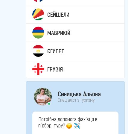
СЕЙШЕЛИ
МАВРИКІЙ
ЄГИПЕТ
ГРУЗІЯ
Синицька Альона
Спеціаліст з туризму
Потрібна допомога фахівця в
підборі туру?