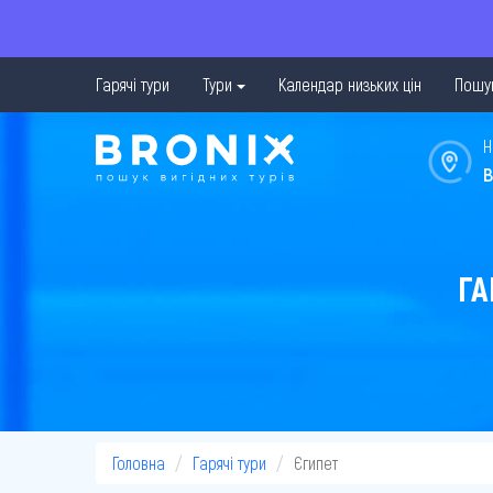
Гарячі тури
Тури
Календар низьких цін
Пошук
Н
в
ГА
Головна
Гарячі тури
Єгипет