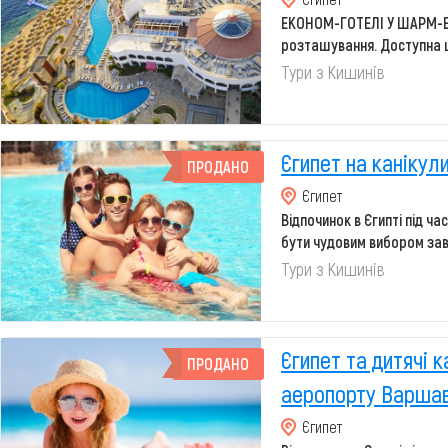
ЕКОНОМ-ГОТЕЛІ У ШАРМ-Е
розташування. Доступна ц
Прос...
Тури з Кишинів
Єгипет на канікул
ПРОДАНО
Єгипет
Відпочинок в Єгипті під ча
бути чудовим вибором зав
чисто...
Тури з Кишинів
Єгипет та дитячі к
ПРОДАНО
аеропорту Варша
Єгипет