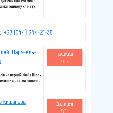
с дитячих канікул може
дяки теплому клімату,
:
+38 (044) 344-21-38
телей Шарм-ель-
Дивитися
а
тури
лів на першій лінії в Шарм-
інний сімейний відпочи...
 з Кишинева
Дивитися
тури