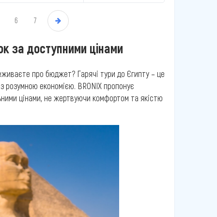
6
7
»
нок за доступними цінами
реживаєте про бюджет? Гарячі тури до Єгипту – це
 із розумною економією. BRONIX пропонує
льними цінами, не жертвуючи комфортом та якістю