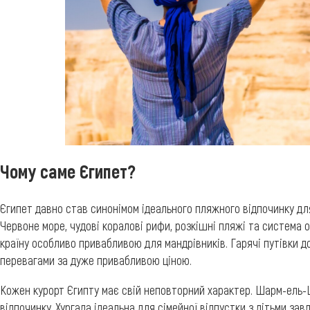
Чому саме Єгипет?
Єгипет давно став синонімом ідеального пляжного відпочинку дл
Червоне море, чудові коралові рифи, розкішні пляжі та система
країну особливо привабливою для мандрівників. Гарячі путівки 
перевагами за дуже привабливою ціною.
Кожен курорт Єгипту має свій неповторний характер. Шарм-ель-
відпочинку. Хургада ідеальна для сімейної відпустки з дітьми за