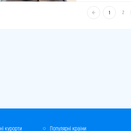
2
1
«
ні курорти
Популярні країни