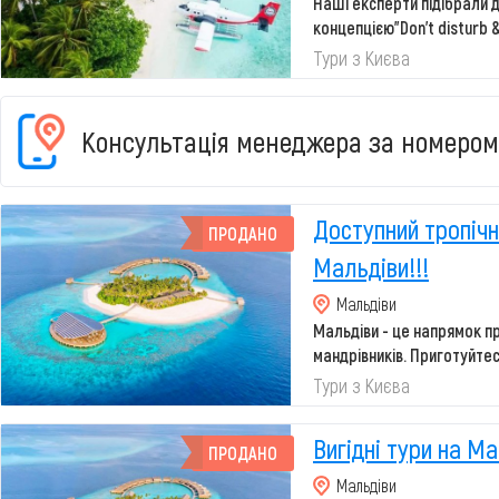
Наші експерти підібрали д
концепцією"Don't disturb 
і умир...
Тури з Києва
Консультація менеджера за номером
Доступний тропічн
ПРОДАНО
Мальдіви!!!
Мальдіви
Мальдіви - це напрямок п
мандрівників. Приготуйте
стер...
Тури з Києва
Вигідні тури на Ма
ПРОДАНО
Мальдіви