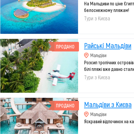
На Мальдиви по ціне Єгипт
белоснежному пляжам!
Тури з Києва
Райські Мальдіви
ПРОДАНО
Мальдіви
Розсип тропічних островів
білі пляжі вже давно ста
відпо...
Тури з Києва
Мальдіви з Києва
ПРОДАНО
Мальдіви
Яскравий відпочинок на 