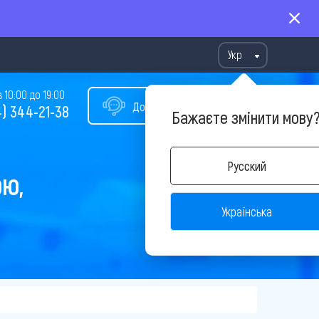
Укр
10:00 до 19:00
Допомога у виборі туру
) 344-21-38
Бажаєте змінити мову
Русский
ОЮ,
Українська