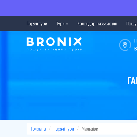
Гарячі тури
Тури
Календар низьких цін
Пошук
Н
в
ГА
Головна
Гарячі тури
Мальдіви