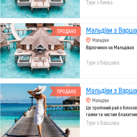
Тури з Києва
Мальдіви з Варша
ПРОДАНО
Мальдіви
Відпочинок на Мальдівах
Тури з Варшава
Мальдіви з Варша
ПРОДАНО
Мальдіви
Це тропічний рай з білосн
гаями та чистим блакитни
Тури з Варшава