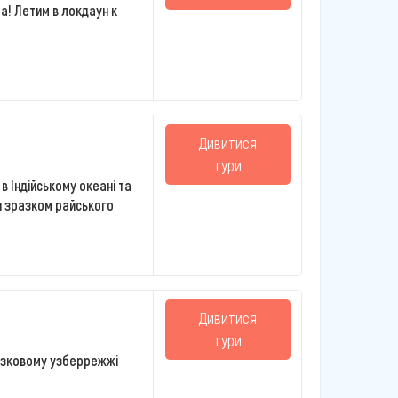
а! Летим в локдаун к
Дивитися
тури
 в Індійському океані та
ли зразком райського
Дивитися
тури
казковому узберрежжі