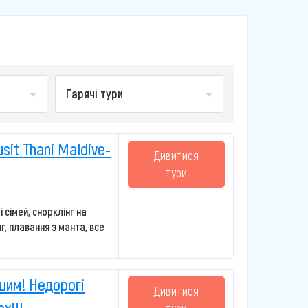
Гарячі тури
sit Thani Maldive-
Дивитися
тури
 і сімей, снорклінг на
, плавання з манта, все
шим! Недорогі
Дивитися
х!!!