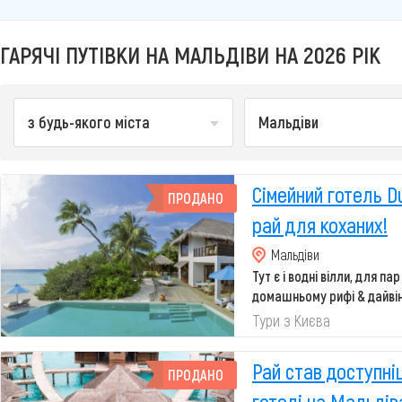
ГАРЯЧІ ПУТІВКИ НА МАЛЬДІВИ НА 2026 РІК
з будь-якого міста
Мальдіви
Сімейний готель Du
ПРОДАНО
рай для коханих!
Мальдіви
Тут є і водні вілли, для пар
домашньому рифі & дайвінг
...
Тури з Києва
Рай став доступні
ПРОДАНО
готелі на Мальдіва