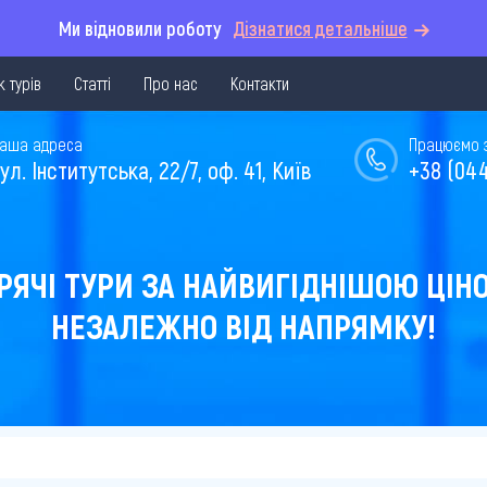
Ми відновили роботу
Дізнатися детальніше
 турів
Статті
Про нас
Контакти
аша адреса
Працюємо з 
ул. Інститутська, 22/7, оф. 41, Київ
+38 (044
РЯЧІ ТУРИ ЗА НАЙВИГІДНІШОЮ ЦІН
НЕЗАЛЕЖНО ВІД НАПРЯМКУ!