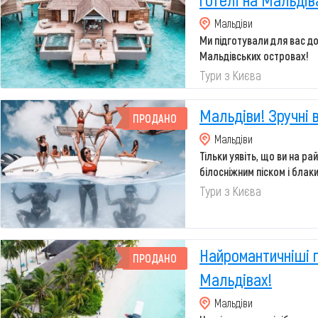
Мальдіви
Ми підготували для вас до
Мальдівських островах!
Якщо ви давно хотіли від...
Тури з Києва
Мальдіви! Зручні в
ПРОДАНО
Мальдіви
Тільки уявіть, що ви на ра
білосніжним піском і блак
сонце буд...
Тури з Києва
Найромантичніші п
ПРОДАНО
Мальдівах!
Мальдіви