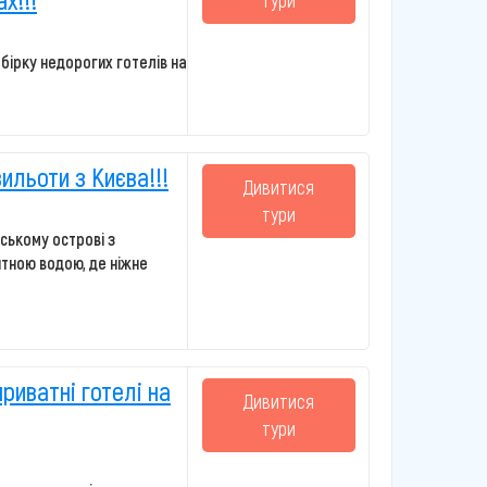
тури
бірку недорогих готелів на
ильоти з Києва!!!
Дивитися
тури
йському острові з
итною водою, де ніжне
риватні готелі на
Дивитися
тури