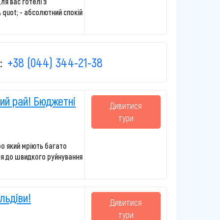
ля вас готелі з
& quot; - абсолютний спокій
:
+38 (044) 344-21-38
ий рай! Бюджетні
Дивитися
тури
ро який мріють багато
ся до швидкого руйнування
льдіви!
Дивитися
тури