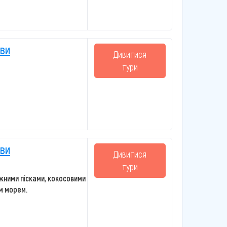
ви
Дивитися
тури
ви
Дивитися
тури
іжними пісками, кокосовими
м морем.