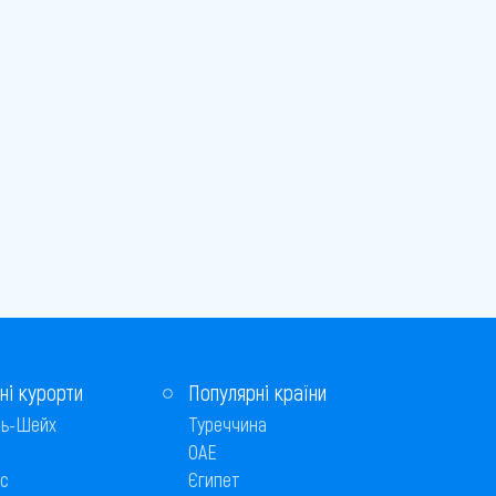
ні курорти
Популярні країни
ь-Шейх
Туреччина
ОАЕ
с
Єгипет