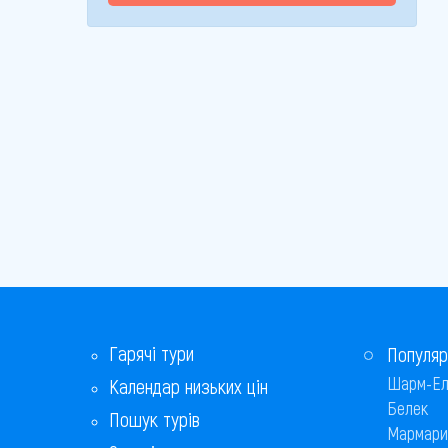
Гарячі тури
Популяр
Шарм-Ел
Календар низьких цін
Белек
Пошук турів
Мармари