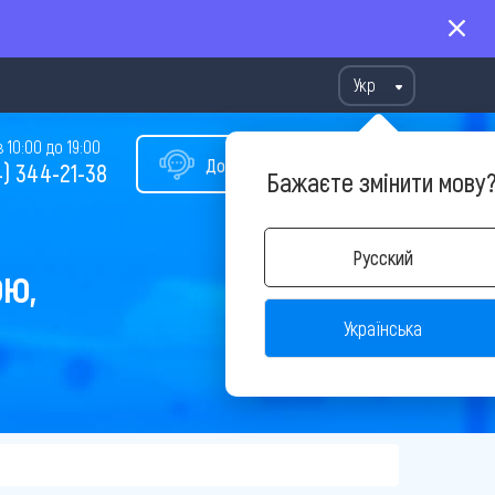
Укр
10:00 до 19:00
Допомога у виборі туру
) 344-21-38
Бажаєте змінити мову
Русский
ОЮ,
Українська