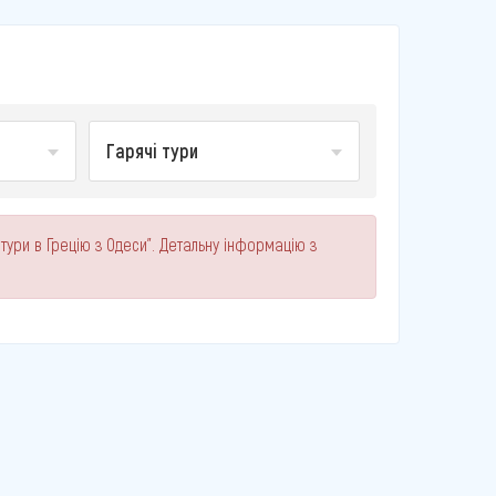
Гарячі тури
 тури в Грецію з Одеси". Детальну інформацію з