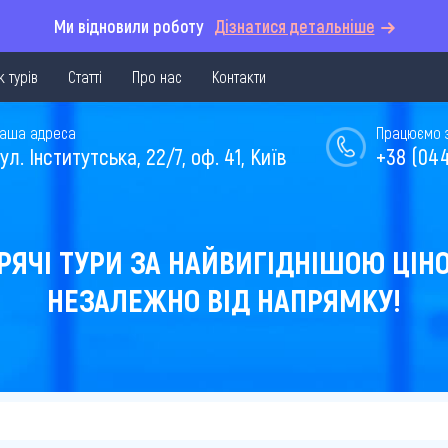
Ми відновили роботу
Дізнатися детальніше
 турів
Статті
Про нас
Контакти
аша адреса
Працюємо з 
ул. Інститутська, 22/7, оф. 41, Київ
+38 (044
РЯЧІ ТУРИ ЗА НАЙВИГІДНІШОЮ ЦІН
НЕЗАЛЕЖНО ВІД НАПРЯМКУ!