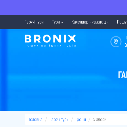
Гарячі тури
Тури
Календар низьких цін
Пошук
Н
в
ГА
Головна
Гарячі тури
Греція
з Одеси