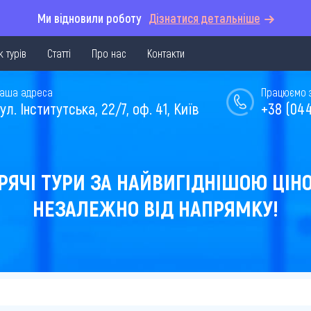
Ми відновили роботу
Дізнатися детальніше
 турів
Статті
Про нас
Контакти
аша адреса
Працюємо з 
ул. Інститутська, 22/7, оф. 41, Київ
+38 (044
РЯЧІ ТУРИ ЗА НАЙВИГІДНІШОЮ ЦІН
НЕЗАЛЕЖНО ВІД НАПРЯМКУ!