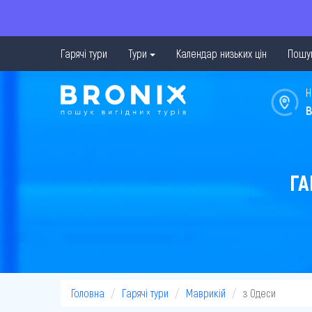
Гарячі тури
Тури
Календар низьких цін
Пошук
Н
в
ГА
Головна
Гарячі тури
Маврикій
з Одеси