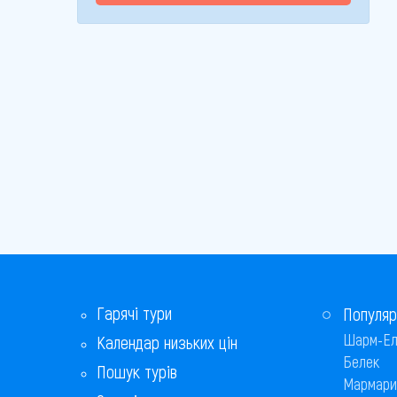
Гарячі тури
Популяр
Шарм-Ел
Календар низьких цін
Белек
Пошук турів
Мармари