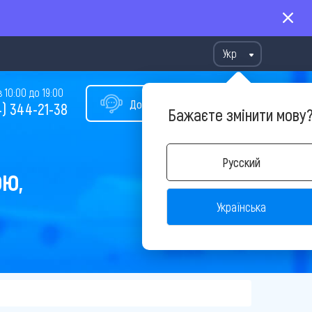
Укр
10:00 до 19:00
Допомога у виборі туру
) 344-21-38
Бажаєте змінити мову
Русский
ОЮ,
Українська