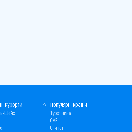
ні курорти
Популярні країни
ь-Шейх
Туреччина
ОАЕ
с
Єгипет