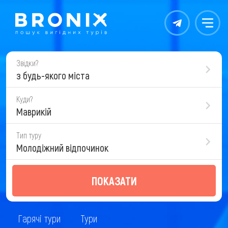
Контакты
Меню
Звідки?
з будь-якого міста
Куди?
Маврикій
Тип туру
Молодіжний відпочинок
ПОКАЗАТИ
Гарячі тури
Тури