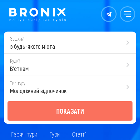
Контакты
Меню
Звідки?
з будь-якого міста
Куди?
В'єтнам
Тип туру
Молодіжний відпочинок
ПОКАЗАТИ
Гарячі тури
Тури
Статті