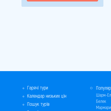
Гарячі тури
Популяр
Шарм-Ел
Календар низьких цін
Белек
Пошук турів
Мармари