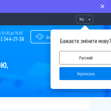
Укр
10:00 до 19:00
Допомога у виборі туру
) 344-21-38
Бажаєте змінити мову
Русский
ОЮ,
Українська