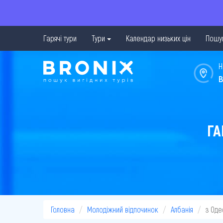
Гарячі тури
Тури
Календар низьких цін
Пошук
Н
в
ГА
Головна
Молодіжний відпочинок
Албанія
з Оде