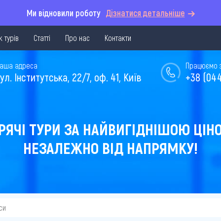
Ми відновили роботу
Дізнатися детальніше
 турів
Статті
Про нас
Контакти
аша адреса
Працюємо з 
ул. Інститутська, 22/7, оф. 41, Київ
+38 (044
РЯЧІ ТУРИ ЗА НАЙВИГІДНІШОЮ ЦІН
НЕЗАЛЕЖНО ВІД НАПРЯМКУ!
си