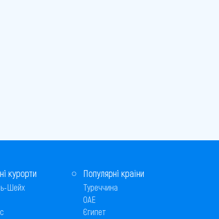
ні курорти
Популярні країни
ь-Шейх
Туреччина
ОАЕ
с
Єгипет