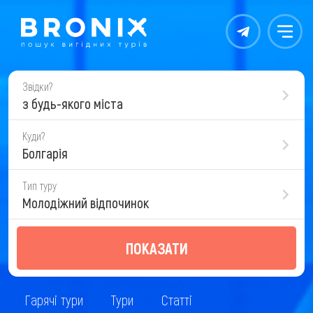
Контакты
Меню
Звідки?
з будь-якого міста
Куди?
Болгарія
Тип туру
Молодіжний відпочинок
ПОКАЗАТИ
Гарячі тури
Тури
Статті