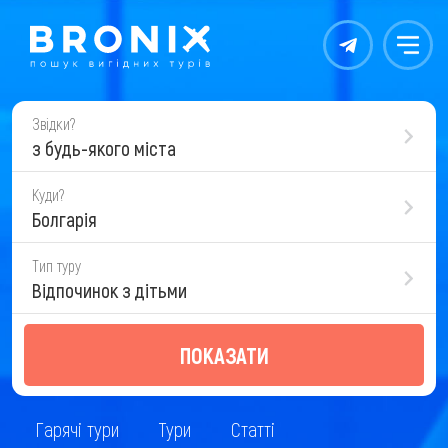
Контакты
Меню
Звідки?
з будь-якого міста
Куди?
Болгарія
Тип туру
Відпочинок з дітьми
ПОКАЗАТИ
Гарячі тури
Тури
Статті