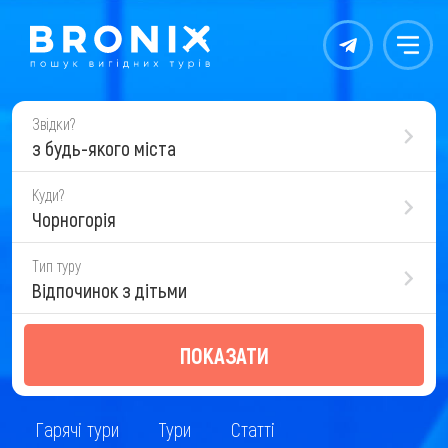
Контакты
Меню
Звідки?
з будь-якого міста
Куди?
Чорногорія
Тип туру
Відпочинок з дітьми
ПОКАЗАТИ
Гарячі тури
Тури
Статті