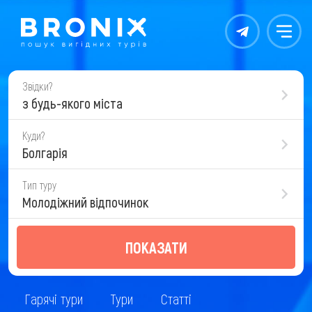
Контакты
Меню
Звідки?
з будь-якого міста
Куди?
Болгарія
Тип туру
Молодіжний відпочинок
ПОКАЗАТИ
Гарячі тури
Тури
Статті