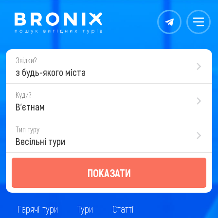
Контакты
Меню
Звідки?
з будь-якого міста
Куди?
В'єтнам
Тип туру
Весільні тури
ПОКАЗАТИ
Гарячі тури
Тури
Статті