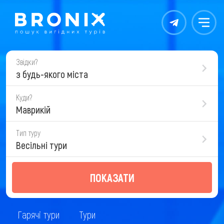
Контакты
Меню
Звідки?
з будь-якого міста
Куди?
Маврикій
Тип туру
Весільні тури
ПОКАЗАТИ
Гарячі тури
Тури