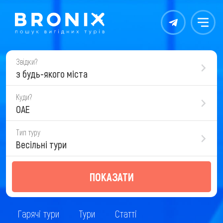
Контакты
Меню
Звідки?
з будь-якого міста
Куди?
ОАЕ
Тип туру
Весільні тури
ПОКАЗАТИ
Гарячі тури
Тури
Статті