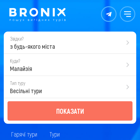
Контакты
Меню
Звідки?
з будь-якого міста
Куди?
Малайзія
Тип туру
Весільні тури
ПОКАЗАТИ
Гарячі тури
Тури