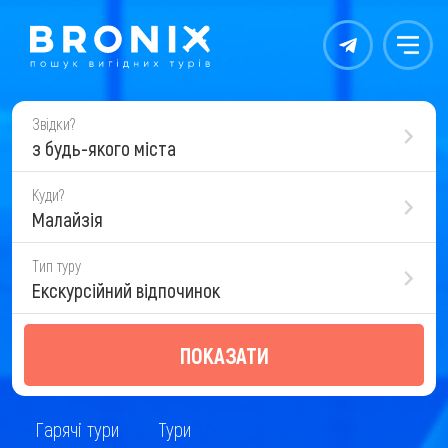
Контакты
Меню
Звідки?
з будь-якого міста
Куди?
Малайзія
Тип туру
Екскурсійний відпочинок
ПОКАЗАТИ
Гарячі тури
Тури