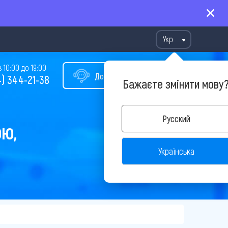
Укр
10:00 до 19:00
Допомога у виборі туру
) 344-21-38
Бажаєте змінити мову
Русский
ОЮ,
Українська