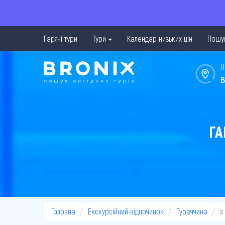
Гарячі тури
Тури
Календар низьких цін
Пошук
Н
в
ГА
Головна
Екскурсійний відпочинок
Туреччина
з