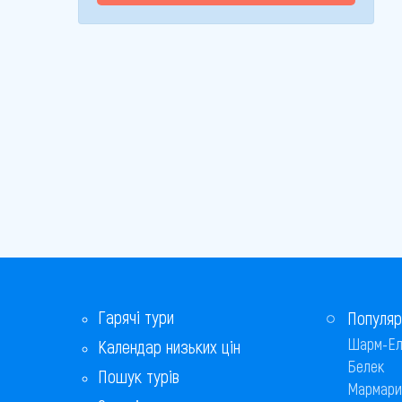
Гарячі тури
Популяр
Шарм-Ел
Календар низьких цін
Белек
Пошук турів
Мармари