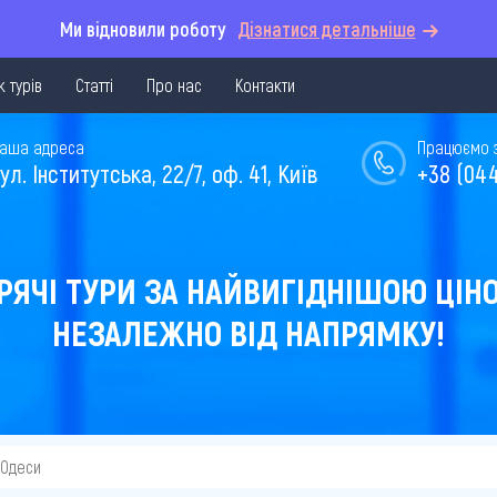
Ми відновили роботу
Дізнатися детальніше
 турів
Статті
Про нас
Контакти
аша адреса
Працюємо з 
ул. Інститутська, 22/7, оф. 41, Київ
+38 (044
РЯЧІ ТУРИ ЗА НАЙВИГІДНІШОЮ ЦІН
НЕЗАЛЕЖНО ВІД НАПРЯМКУ!
 Одеси