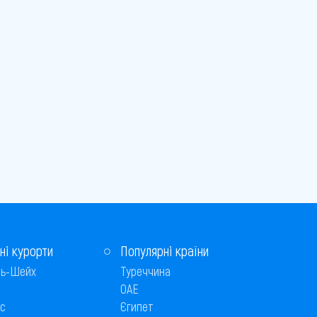
ні курорти
Популярні країни
ь-Шейх
Туреччина
ОАЕ
с
Єгипет