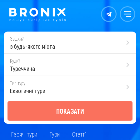
Контакты
Меню
Звідки?
з будь-якого міста
Куди?
Туреччина
Тип туру
Екзотичні тури
ПОКАЗАТИ
Гарячі тури
Тури
Статті