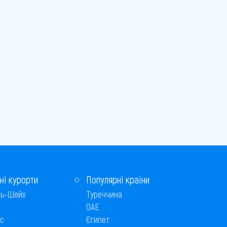
ні курорти
Популярні країни
ь-Шейх
Туреччина
ОАЕ
с
Єгипет