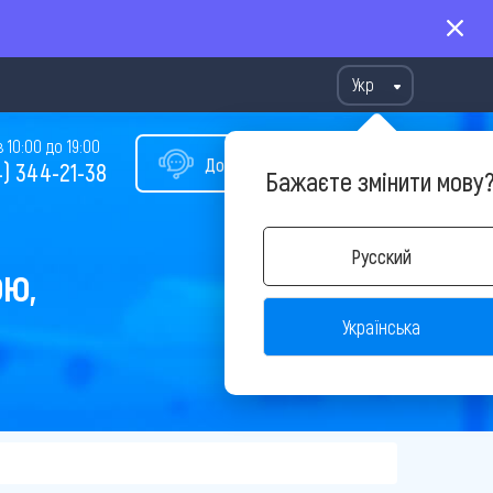
Укр
10:00 до 19:00
Допомога у виборі туру
) 344-21-38
Бажаєте змінити мову
Русский
ОЮ,
Українська