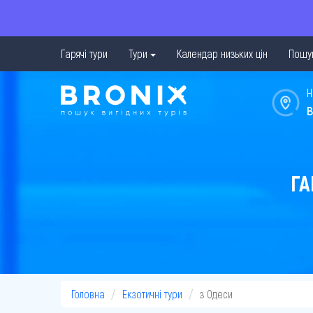
Гарячі тури
Тури
Календар низьких цін
Пошук
Н
в
ГА
Головна
Екзотичні тури
з Одеси