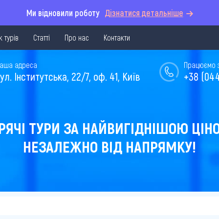
Ми відновили роботу
Дізнатися детальніше
 турів
Статті
Про нас
Контакти
аша адреса
Працюємо з 
ул. Інститутська, 22/7, оф. 41, Київ
+38 (044
РЯЧІ ТУРИ ЗА НАЙВИГІДНІШОЮ ЦІН
НЕЗАЛЕЖНО ВІД НАПРЯМКУ!