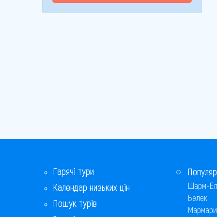
Гарячі тури
Популяр
Шарм-Ел
Календар низьких цін
Белек
Пошук турів
Мармари