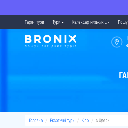
Гарячі тури
Тури
Календар низьких цін
Пошук
Н
в
ГА
Головна
Екзотичні тури
Кіпр
з Одеси