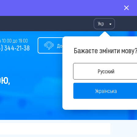
Укр
10:00 до 19:00
Допомога у виборі туру
) 344-21-38
Бажаєте змінити мову
Русский
ОЮ,
Українська