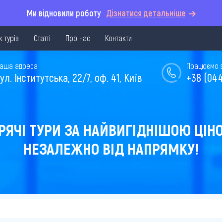
Ми відновили роботу
Дізнатися детальніше
 турів
Статті
Про нас
Контакти
аша адреса
Працюємо з 
ул. Інститутська, 22/7, оф. 41, Київ
+38 (044
РЯЧІ ТУРИ ЗА НАЙВИГІДНІШОЮ ЦІН
НЕЗАЛЕЖНО ВІД НАПРЯМКУ!