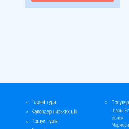
Гарячі тури
Популяр
Шарм-Ел
Календар низьких цін
Белек
Пошук турів
Мармари