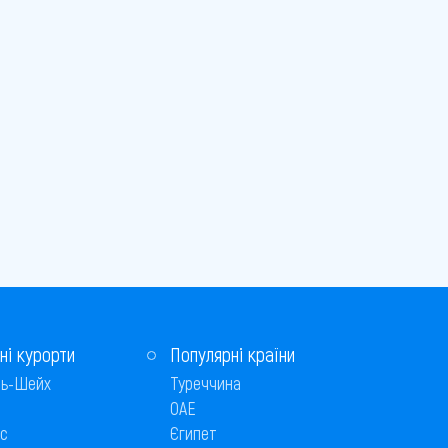
ні курорти
Популярні країни
ь-Шейх
Туреччина
ОАЕ
с
Єгипет