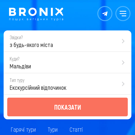
Контакты
Меню
Звідки?
з будь-якого міста
Куди?
Мальдіви
Тип туру
Екскурсійний відпочинок
ПОКАЗАТИ
Гарячі тури
Тури
Статті