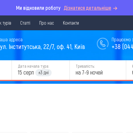
Ми відновили роботу
Дізнатися детальніше
 турів
Статті
Про нас
Контакти
аша адреса
Працюємо з 
ул. Інститутська, 22/7, оф. 41, Київ
+38 (044
Дата начала тура:
Тривалість:
15 серп
на 7-9 ночей
±3 дні