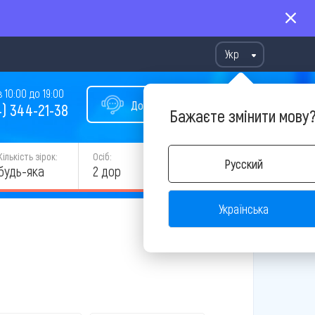
Укр
10:00 до 19:00
Допомога у виборі туру
) 344-21-38
Бажаєте змінити мову
Кількість зірок:
Осіб:
Русский
ЗНАЙТИ
будь-яка
2 дор
Українська