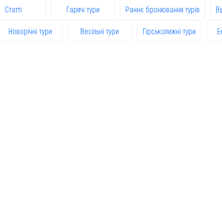
Статті
Гарячі тури
Раннє бронювання турів
Ві
Новорічні тури
Весільні тури
Гірськолижні тури
Е