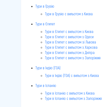
Тури в Грузію
Тури в Грузію c вильотом з Києва
Тури в Єгипет
Тури в Єгипет c вильотом з Києва
Тури в Єгипет c вильотом з Одеси
Тури в Єгипет c вильотом зі Львова
Тури в Єгипет c вильотом з Харкова
Тури в Єгипет c вильотом з Дніпра
Тури в Єгипет c вильотом з Запоріжжя
Тури в Індію (ГОА)
Тури в Індію (ГОА) c вильотом з Києва
Тури в Іспанію
Тури в Іспанію c вильотом з Києва
Тури в Іспанію c вильотом з Запоріжжя