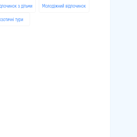
дпочинок з дітьми
Молодіжний відпочинок
кзотичні тури