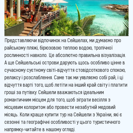
Представляючи відпочинок на Сейшелах, ми думаємо про
райському пляжі, бірюзовою теплою водою, тропічної
рослинності навколо. Це абсолютно правильна візуалізація.
А ще Сейшельські острови дарують щось особливо цінне в
сучасному суєтному світі-відчуття стовідсоткового спокою,
релаксу і розслаблення. Саме так ми уявляємо собі рай, і ці
відчуття варті того, щоб летіти на інший край світу і платити
гроші за путівку. Сейшели вважаються ідеальним
романтичним місцем для того, щоб зіграти весілля з
місцевим колоритом або провести незабутній медовий
місяць. Коли краще купити тур на Сейшели з України, які є
сезонні та географічні особливості у цього туристичного
напрямку-читайте в нашому огляді.