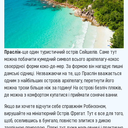
Праслін
-ще один туристичний острів Сейшелів. Саме тут
можна побачити кумедний символ всього архіпелагу-кокос
своєрідної форми коко-де-мер. За формою він нагадує пишні
дамські сідниці. Незважаючи на те, що Праслін вважається
одним з найбільших островів архіпелагу, перетнути його
можна трохи більше ніж за годину! На острові безліч пляжів,
де можна з комфортом купатися і приймати сонячні ванни.
Якщо ви хочете відчути себе справжнім Робінзоном,
вирушайте на мініатюрний Острів Фрегат. Тут є все для того,
щоб, оселившись в бунгало, повністю злитися з дикою
тропічною природою. Пляжі тут дуже мальовничі і практично