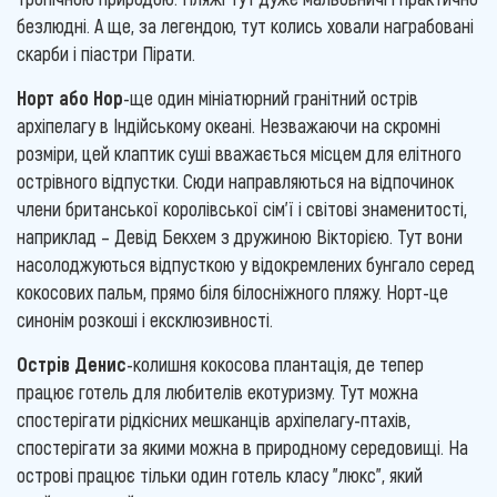
безлюдні. А ще, за легендою, тут колись ховали награбовані
скарби і піастри Пірати.
Норт або Нор
-ще один мініатюрний гранітний острів
архіпелагу в Індійському океані. Незважаючи на скромні
розміри, цей клаптик суші вважається місцем для елітного
острівного відпустки. Сюди направляються на відпочинок
члени британської королівської сім'ї і світові знаменитості,
наприклад – Девід Бекхем з дружиною Вікторією. Тут вони
насолоджуються відпусткою у відокремлених бунгало серед
кокосових пальм, прямо біля білосніжного пляжу. Норт-це
синонім розкоші і ексклюзивності.
Острів Денис
-колишня кокосова плантація, де тепер
працює готель для любителів екотуризму. Тут можна
спостерігати рідкісних мешканців архіпелагу-птахів,
спостерігати за якими можна в природному середовищі. На
острові працює тільки один готель класу "люкс", який