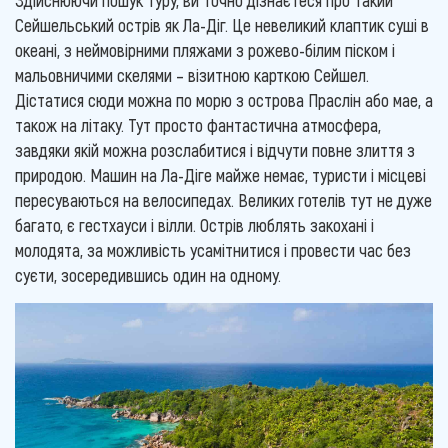
Здійснюючи пошук туру, ви точно дізнаєтеся про такий
Сейшельський острів як Ла-Діг. Це невеликий клаптик суші в
океані, з неймовірними пляжами з рожево-білим піском і
мальовничими скелями – візитною карткою Сейшел.
Дістатися сюди можна по морю з острова Праслін або мае, а
також на літаку. Тут просто фантастична атмосфера,
завдяки якій можна розслабитися і відчути повне злиття з
природою. Машин на Ла-Діге майже немає, туристи і місцеві
пересуваються на велосипедах. Великих готелів тут не дуже
багато, є гестхауси і вілли. Острів люблять закохані і
молодята, за можливість усамітнитися і провести час без
суєти, зосередившись один на одному.