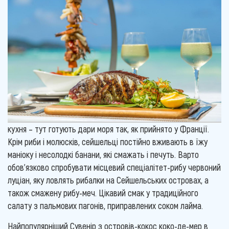
кухня – тут готують дари моря так, як прийнято у Франції.
Крім риби і молюсків, сейшельці постійно вживають в їжу
маніоку і несолодкі банани, які смажать і печуть. Варто
обов'язково спробувати місцевий спеціалітет-рибу червоний
луціан, яку ловлять рибалки на Сейшельських островах, а
також смажену рибу-меч. Цікавий смак у традиційного
салату з пальмових пагонів, приправлених соком лайма.
Найпопулярніший Сувенір з островів-кокос коко-де-мер в