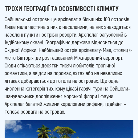
ТРОХИ ГЕОГРАФІЇ ТА ОСОБЛИВОСТІ КЛІМАТУ
Сейшельські острови-це архіпелаг з більш ніж 100 островів.
Лише мала частина з них є населеними, на них знаходяться
населені пункти і острівні резорти. Архіпелаг загублений в
Індійському океані. Географічно держава відноситься до
Східної Африки. Найбільший острів архіпелагу-Мае, столиця-
місто Вікторія, де розташований Міжнародний аеропорт.
Сюди стікаються десятки тисяч любителів тропічної
романтики, а звідси на поромах, яхтах або на невеликих
літаках добираються до готелів на островах. Ще одна
численна категорія тих, кому цікаві гарячі тури на Сейшели-
шанувальники дослідження морської флори і фауни.
Архіпелаг багатий живими кораловими рифами, і дайвінг –
топова розвага на островах.