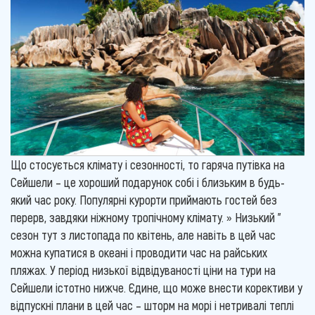
Що стосується клімату і сезонності, то гаряча путівка на
Сейшели – це хороший подарунок собі і близьким в будь-
який час року. Популярні курорти приймають гостей без
перерв, завдяки ніжному тропічному клімату. » Низький "
сезон тут з листопада по квітень, але навіть в цей час
можна купатися в океані і проводити час на райських
пляжах. У період низької відвідуваності ціни на тури на
Сейшели істотно нижче. Єдине, що може внести корективи у
відпускні плани в цей час – шторм на морі і нетривалі теплі