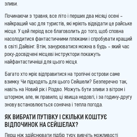
зливи.
Починаючи з травня, все літо і перших два місяці осені –
найкращий час для туристів, які мріють відвідати це райське
місце. У цей період все благоволить до того, щоб сповна
насолодитися фантастичними пляжами і спробувати кращий
в світі Дайвінг. Втім, занурюватися можна в будь – який час
року-досвідчені місцеві інструктори покажуть
найфантастичніші для цього місця.
Багато хто мріє відправитися на тропічні острови саме
взимку. Чи підходять для цього Сейшели? Безперечно так,
навіть на Новий рік і Різдво. Можуть бути зливи з вітром і
штормом, але, як правило, ці явища недовгі, і за годину-другу
знову встановлюється сонячна і тепла погода.
ЯК ВИБРАТИ ПУТІВКУ І СКІЛЬКИ КОШТУЄ
ВІДПОЧИНОК НА СЕЙШЕЛАХ?
Перш ніж здійснювати підбір туру, вивчіть можливості