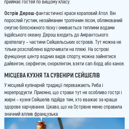
приймає гостей по вищому класу.
Острів Дерош
-фантастичної краси кораловий Атол. Він
порослий густим, незайманим тропічним лісом, облямований
смугою білосніжного піску і омивається теплими водами
Індійського океану. Дерош входить до Амірантського
архіпелагу – частини Сейшельських островів. Тут можна не
тільки розслаблено відпочивати на пляжі. На острові
функціонує центр водних видів спорту, можна зайнятися
дайвінгом, серфінгом, снорклінгом, взяти сап-борд або каное.
МІСЦЕВА КУХНЯ ТА СУВЕНІРИ СЕЙШЕЛІВ
У місцевій кулінарній традиції переважають Риба і
морепродукти. Приємно, що страви тут не особливо гострі і
жирні – кухня Сейшелів підійде тим, хто вважає за краще
здорове харчування. Цікаво, що на Острівне меню справила
значний вплив французька