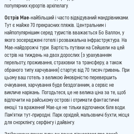
популярних курортів архіпелагу.
Острів Мае
-найбільший і часто відвідуваний мандрівниками.
Тут є майже 70 прекрасних пляжів. Центральним і
найпопулярнішим серед туристів вважається Бо Валлон, у
якого зосереджені готелі і розважальна інфраструктура. На
Мае-найдорожчі тури. Вартість путівки на Сейшели на цей
острів на тиждень на двох дорослих (з урахуванням
перельоту, проживання, страховки та трансферу, а також
обраного типу харчування) стартує від 70 тисяч гривень. При
цьому ваш готель з великою ймовірністю перевершить
очікування, харчування буде бездоганним, а сервіс не
викличе нарікань. Погодьтеся, це не велика ціна за те, щоб
відпочити на райському острові і отримати фантастичні
емоції та враження! Мае-це не тільки відпочинок біля води.
Пам'ятки тут-природні. Парк орхідей, мальовничі бухти, місця
для снорклінгу, серфінгу і дайвінгу.