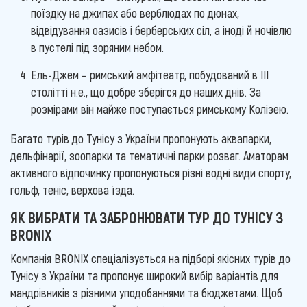
поїздку на джипах або верблюдах по дюнах,
відвідування оазисів і берберських сіл, а іноді й ночівлю
в пустелі під зоряним небом.
Ель-Джем – римський амфітеатр, побудований в III
столітті н.е., що добре зберігся до наших днів. За
розмірами він майже поступається римському Колізею.
Багато турів до Тунісу з України пропонують аквапарки,
дельфінарії, зоопарки та тематичні парки розваг. Аматорам
активного відпочинку пропонуються різні водні види спорту,
гольф, теніс, верхова їзда.
ЯК ВИБРАТИ ТА ЗАБРОНЮВАТИ ТУР ДО ТУНІСУ З
BRONIX
Компанія BRONIX спеціалізується на підборі якісних турів до
Тунісу з України та пропонує широкий вибір варіантів для
мандрівників з різними уподобаннями та бюджетами. Щоб