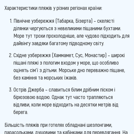
Характеристики пляжів у різних регіонах країни:
Північне узбережжя (Табарка, Бізерта) – скелясті
ділянки чергуються з невеликими піщаними бухтами.
Море тут трохи прохолодніше, але чудово підходить для
дайвінгу завдяки багатому підводному світу.
Східне узбережжя (Хаммамет, Сус, Монастир) – широкі
піщані пляжі з пологим входом у море, що особливо
оцінять сім'ї з дітьми. Морське дно переважно піщане,
без каміння та морських їжаків.
Острів Джерба ​​– славиться білим дрібним піском і
бірюзовою водою. Однак тут часто трапляються
відливи, коли море відходить на десятки метрів від
берега.
Більшість пляжів при готелях обладнані шезлонгами,
парасольками, душовими та кабінками для перевдягання. На