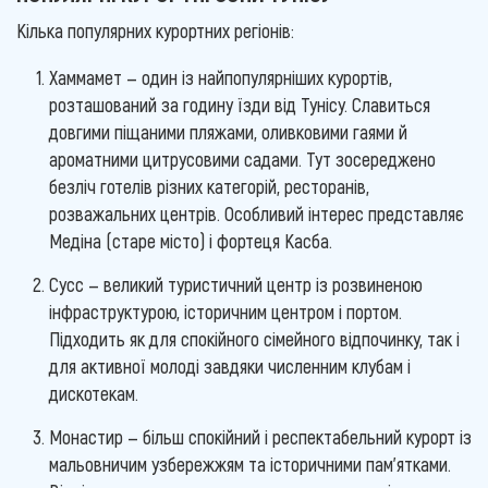
Кілька популярних курортних регіонів:
Хаммамет — один із найпопулярніших курортів,
розташований за годину їзди від Тунісу. Славиться
довгими піщаними пляжами, оливковими гаями й
ароматними цитрусовими садами. Тут зосереджено
безліч готелів різних категорій, ресторанів,
розважальних центрів. Особливий інтерес представляє
Медіна (старе місто) і фортеця Касба.
Сусс — великий туристичний центр із розвиненою
інфраструктурою, історичним центром і портом.
Підходить як для спокійного сімейного відпочинку, так і
для активної молоді завдяки численним клубам і
дискотекам.
Монастир — більш спокійний і респектабельний курорт із
мальовничим узбережжям та історичними пам'ятками.