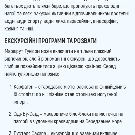
багатьох діють пляжні бари, що пропонують прохолодні
напої та легкі закуски. Активним відпочивальникам доступні
водні види спорту: водні лижі, парасейлінг, віндсерфінг,
каякінг та інші.
ЕКСКУРСІЙНІ ПРОГРАМИ ТА РОЗВАГИ
Маршрут Тунісом може включати не тільки пляжний
відпочинок, але й різноманітні екскурсії, що дозволяють
глибше познайомитися з цією цікавою країною. Серед
найпопулярніших напрямів:
Карфаген – стародавнє місто, засноване фінікійцями в
IX столітті до н. і пізніше став столицею могутньої
імперії.
Сіді-Бу-Саїд – мальовниче біло-блакитне містечко на
пагорбі з чудовими краєвидами на Середземне море.
Пустеля Сахара – екскурсія, що зазвичай включає