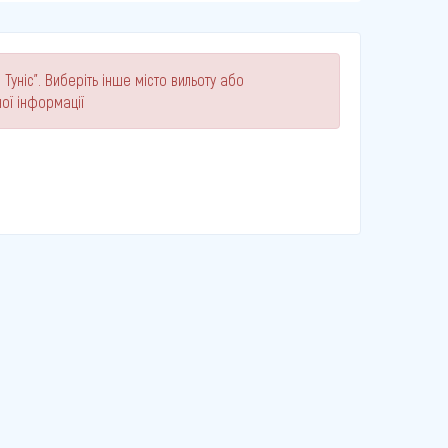
Туніс". Виберіть інше місто вильоту або
ої інформації