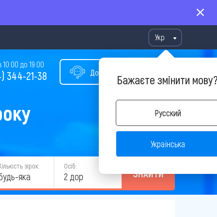
Укр
10:00 до 19:00
Допомога у виборі туру
) 344-21-38
Бажаєте змінити мову
року
Русский
Українська
Кількість зірок:
Осіб:
ЗНАЙТИ
будь-яка
2 дор