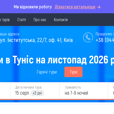
Ми відновили роботу
Дізнатися детальніше
 турів
Статті
Про нас
Контакти
аша адреса
Працюємо з 
ул. Інститутська, 22/7, оф. 41, Київ
+38 (044
и в Туніс на листопад 2026 
Гарячі тури
Тури
Дата начала тура:
Тривалість:
15 серп
на 7-9 ночей
±3 дні