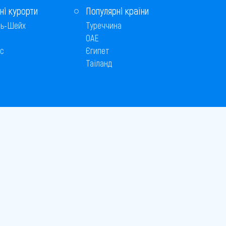
ні курорти
Популярні країни
ь-Шейх
Туреччина
ОАЕ
с
Єгипет
Таїланд
Способи оплати
 © 2005–2026
26
є публічною офертою