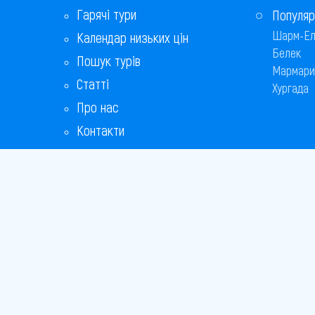
Гарячі тури
Популяр
Шарм-Ел
Календар низьких цін
Белек
Пошук турів
Мармари
Статті
Хургада
Про нас
Контакти
Бонусна програма
Відповіді на популярні питання
Copyright
Bronix 20
Сайт не 