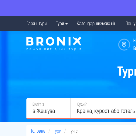
Гарячі тури
Тури
Календар низьких цін
Пошук
Н
в
Тур
Виліт з
Куди?
з Жешува
Головна
Тури
Туніс