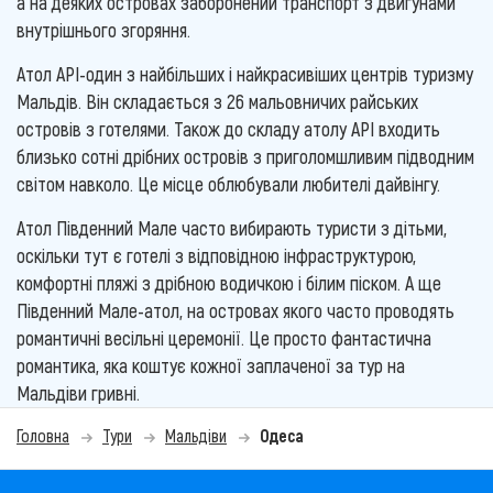
а на деяких островах заборонений транспорт з двигунами
внутрішнього згоряння.
Атол АРІ-один з найбільших і найкрасивіших центрів туризму
Мальдів. Він складається з 26 мальовничих райських
островів з готелями. Також до складу атолу АРІ входить
близько сотні дрібних островів з приголомшливим підводним
світом навколо. Це місце облюбували любителі дайвінгу.
Атол Південний Мале часто вибирають туристи з дітьми,
оскільки тут є готелі з відповідною інфраструктурою,
комфортні пляжі з дрібною водичкою і білим піском. А ще
Південний Мале-атол, на островах якого часто проводять
романтичні весільні церемонії. Це просто фантастична
романтика, яка коштує кожної заплаченої за тур на
Мальдіви гривні.
Головна
Тури
Мальдіви
Одеса