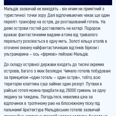
Мальдів зазвичай не виходять - він нічим не примітний з
туристичної точки зору. Далі відпочиваючих чекає ще один
переліт-трансфер на острів, де розташований готель. На
деякі острови гостей доставляють на катері. Подорож
вражає фантастичними видами-втома від тривалого
перельоту розсіюється в одну мить. Золоті кільця атолів в
оточенні океану найфантастичніших відтінків бірюзи і
ультрамарина — ось «фірмові» пейзажі Мальдів.
До складу острівної держави входять до тисячі окремих
островів, багато з яких безлюдні. Чимало готелів побудовані
за принципом «один готель — один острів», тобто, всю
територію клаптика суші займає один резорт. Путівки в
райські готелі можна придбати від 26000 гривень за одну
людину за тиждень. Погодьтеся, невелика ціна за
відпочинок в тропічному раю на білосніжному піску під
пальмами! Архітектура Мальдівських готелів зазвичай
традиційна-корпусу в лісистій частині острова, бунгало на