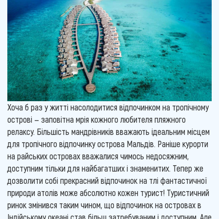
Хоча б раз у житті насолодитися відпочинком на тропічному
острові — заповітна мрія кожного любителя пляжного
релаксу. Більшість мандрівників вважають ідеальним місцем
для тропічного відпочинку острова Мальдів. Раніше курорти
на райських островах вважалися чимось недосяжним,
доступним тільки для найбагатших і знаменитих. Тепер же
дозволити собі прекрасний відпочинок на тлі фантастичної
природи атолів може абсолютно кожен турист! Туристичний
ринок змінився таким чином, що відпочинок на островах в
Індійському океані став більш затребуваним і доступним. Але