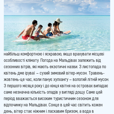
найбільш комфортною і яскравою, якщо врахувати місцеві
особливості клімату. Погода на Мальдівах залежить від
сезонних вітрів, які мають екзотичні назви. З листопада по
квітень дме іруваї — сухий зимовий вітер-мусон. Травень-
жовтень-це час, коли панує хулхангу — вологий літній мусон.
З першого місяця року і до кінця квітня на островах випадає
саме незначна кількість опадів у вигляді дощу. Саме цей
період вважається високим туристичним сезоном для
відпочинку на Мальдівах. Сонце в цей час світить кожен
день, вітер стає ніжним і ласкавим бризом, а вода в