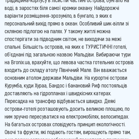
воді, в заростях біля самої кромки океану. Найдорожчі
варіанти розміщення-зрозуміло, в бунгало, з яких є
персональний вихід прямо в океан. Особливий шик-вілли зі
скляною підлогою на палях. У такому житлі можна
спостерігати за підводним світом, не виходячи за межі
спальні. Більшість островів, на яких є ТУРИСТИЧНІ готелі,
об'єднані під загальною назвою Мальдіви. Вибираючи тури
на Bronix.ua, врахуйте, що левова частка готельних островів
входить до складу атолу Північний Мале. Він вважається
основним атолом держави Мальдіви. На курортні острови
Курумба, куди Хураа, Бандос і банановий Риф постояльців
доставляють на гідропланах і швидкісних катерах.
Пересадка на трансфер відбувається швидко. Деякі
острови-готелі розташовують досить великою площею, по
ним зручно пересуватися на електромобілях, велосипедах.
На багатьох островах сповідують принцип екологічності.
Овочі та фрукти, які подають гостям, вирощують прямо там,