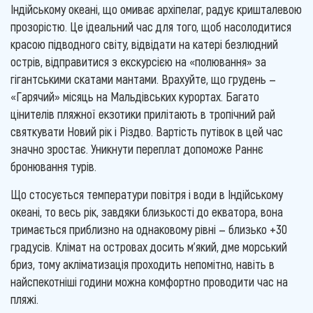
Індійському океані, що омиває архіпелаг, радує кришталевою
прозорістю. Це ідеальний час для того, щоб насолодитися
красою підводного світу, відвідати на катері безлюдний
острів, відправитися з екскурсією на «полювання» за
гігантськими скатами мантами. Врахуйте, що грудень —
«Гарячий» місяць на Мальдівських курортах. Багато
цінителів пляжної екзотики прилітають в тропічний рай
святкувати Новий рік і Різдво. Вартість путівок в цей час
значно зростає. Уникнути переплат допоможе Раннє
бронювання турів.
Що стосується температури повітря і води в Індійському
океані, то весь рік, завдяки близькості до екватора, вона
тримається приблизно на однаковому рівні — близько +30
градусів. Клімат на островах досить м'який, дме морський
бриз, тому акліматизація проходить непомітно, навіть в
найспекотніші години можна комфортно проводити час на
пляжі.