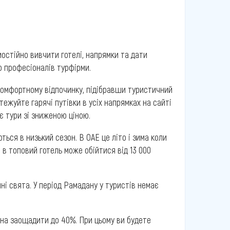
мостійно вивчити готелі, напрямки та дати
о професіоналів турфірми.
 комфортному відпочинку, підібравши туристичний
тежуйте гарячі путівки в усіх напрямках на сайті
є тури зі зниженою ціною.
ться в низький сезон. В ОАЕ це літо і зима коли
в в топовий готель може обійтися від 13 000
ні свята. У період Рамадану у туристів немає
жна заощадити до 40%. При цьому ви будете