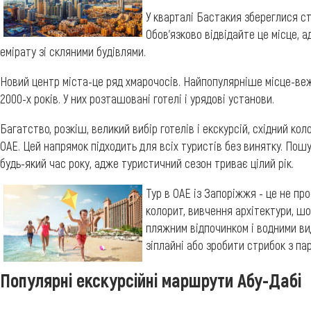
У кварталі Бастакия збереглися ст
Обов'язково відвідайте це місце,
емірату зі скляними будівлями.
Новий центр міста-це ряд хмарочосів. Найпопулярніше місце-вежі 
2000-х років. У них розташовані готелі і урядові установи.
Багатство, розкіш, великий вибір готелів і екскурсій, східний ко
ОАЕ. Цей напрямок підходить для всіх туристів без винятку. Пош
будь-який час року, адже туристичний сезон триває цілий рік.
Тур в ОАЕ із Запоріжжя - це не пр
колорит, вивчення архітектури, ш
пляжним відпочинком і водними в
зіплайні або зробити стрибок з п
Популярні екскурсійні маршрути Абу-Дабі