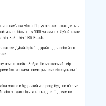
начна пам'ятка міста. Поруч з вежею знаходиться
ройтися по більш ніж 1000 магазинах. Дубай також
Біч, Кайт-Біч і JBR Beach.
я затоки Дубай-Крік і відкрийте для себе його
еями.
лику мечеть шейха Зайда. Це вражаючий твір
рими ісламськими геометричними візерунками і
раїни можна в будь-який час року, будь це літо чи
н або заздалегідь за кілька днів. Тоді вам не