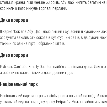
Столиця країни, якій менше 50 років, Абу-Дабі кипить багатим на
корінням в його минуле торгівлі перлами.
Дика природа
Лікарня "Сокіл" в Абу-Дабі-найбільший і сучасний лікувальний за
зрозуміти важливість сокола в культурі Еміратів, відвідувачі мо
такими як заміна пір'я і обрізання кігтів.
Диво природи
Руб-ель-Халі або Empty Quarter-найбільша піщана дюна. Для її ог
а робити це варто тільки з досвідченим гідом.
Національний парк
Національний парк мангрових лісів, розташований на східній око
унікальний вид на природну красу Еміратів. Можна зайнятися кая