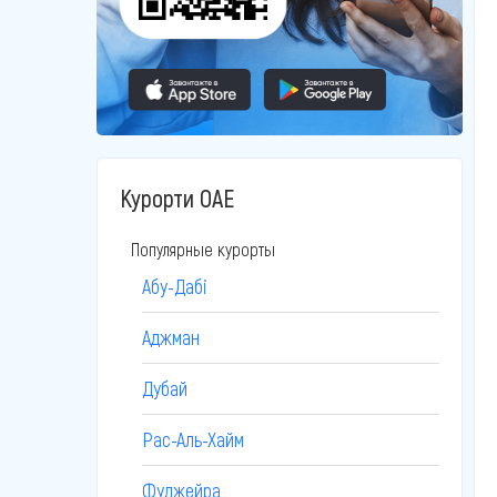
Курорти ОАЕ
Популярные курорты
Абу-Дабі
Аджман
Дубай
Рас-Аль-Хайм
Фуджейра