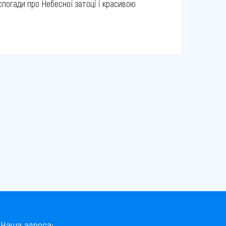
спогади про Небесної затоці і красивою
Наша адреса: