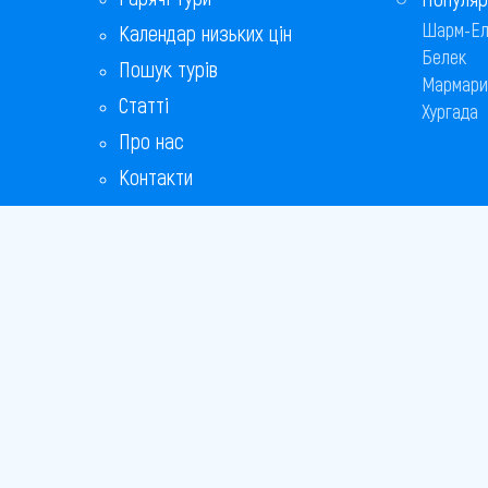
Шарм-Ел
Календар низьких цін
Белек
Пошук турів
Мармари
Статті
Хургада
Про нас
Контакти
Бонусна програма
Відповіді на популярні питання
Copyright
Bronix 20
Сайт не 