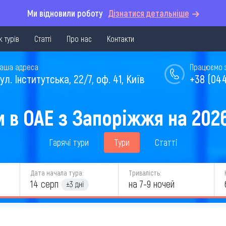
Ми відновили роботу
Дізнатися детальніше
 турів
Статті
Про нас
Контакти
аша адреса
Працюємо з 
ул. Інститутська, 22/7, оф. 41, Київ
+38 (044
и в ОАЕ з Запоріжжя на 2026
Гарячі тури
Тури
Статті
Дата начала тура:
Тривалість:
14 серп
на 7-9 ночей
±3 дні