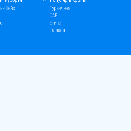
ь-Шейх
Туреччина
ОАЕ
с
Єгипет
Таїланд
Способи оплати
 © 2005–2026
26
є публічною офертою