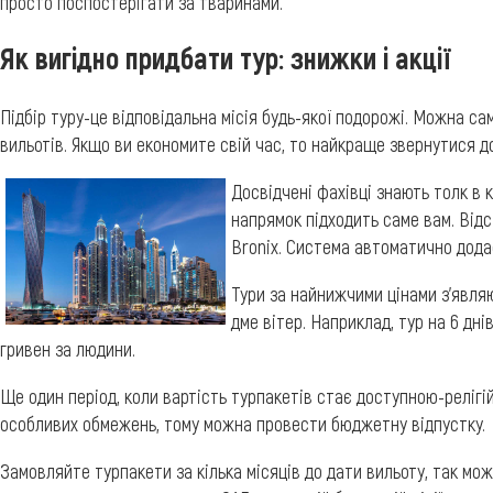
просто поспостерігати за тваринами.
Як вигідно придбати тур: знижки і акції
Підбір туру-це відповідальна місія будь-якої подорожі. Можна са
вильотів. Якщо ви економите свій час, то найкраще звернутися д
Досвідчені фахівці знають толк в
напрямок підходить саме вам. Відс
Bronix. Система автоматично дода
Тури за найнижчими цінами з'являю
дме вітер. Наприклад, тур на 6 дні
гривен за людини.
Ще один період, коли вартість турпакетів стає доступною-релігій
особливих обмежень, тому можна провести бюджетну відпустку.
Замовляйте турпакети за кілька місяців до дати вильоту, так мо