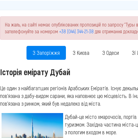
На жаль, на сайті немає опублікованих пропозицій по запросу "Туры в
зателефонуйте за номером
+38 (044) 344-21-38
для отримання докладн
З Запоріжжя
З Києва
З Одеси
Зі
Історія емірату Дубай
Це один з найбагатших регіонів Арабських Еміратів. Існує декыль
пов'язана з дабу-видом сарани, яка наповнює цю місцевість. В і
пов'язана з ринком, який був недалеко від міста.
Дубай-це місто хмарочосів, портів 
туризмом. Західна частина міста-ц
з пологим входом в море.