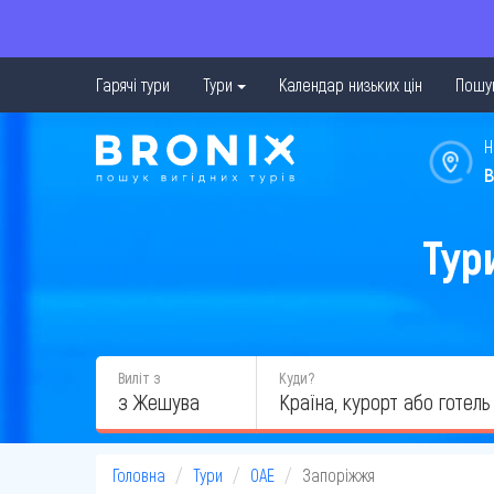
Гарячі тури
Тури
Календар низьких цін
Пошук
Н
в
Тур
Виліт з
Куди?
з Жешува
Головна
Тури
ОАЕ
Запоріжжя