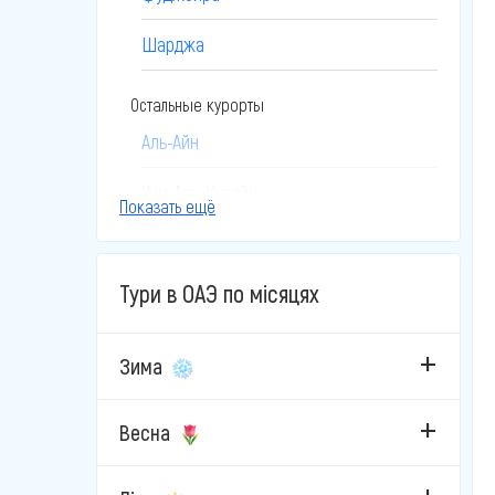
Шарджа
Остальные курорты
Аль-Айн
Умм-Аль-Кувейн
Показать ещё
Тури в ОАЭ по місяцях
Зима
Весна