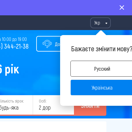
Укр
10:00 до 19:00
Допомога у виборі туру
) 344-21-38
Бажаєте змінити мову
 рік
Русский
Українська
Кількість зірок:
Осіб:
ЗНАЙТИ
будь-яка
2 дор