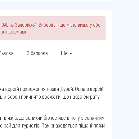
 ОАЕ из Запоріжжя". Виберіть інше місто вильоту або
ої інформації
 Львова
З Харкова
Ще
ка версій походження назви Дубай. Одна з версій
ншій версії прийнято вважати, що назва емірату
і пляжів, де великий бізнес йде в ногу з сонячним
е рай для туристів. Там знаходяться піщані пляжі