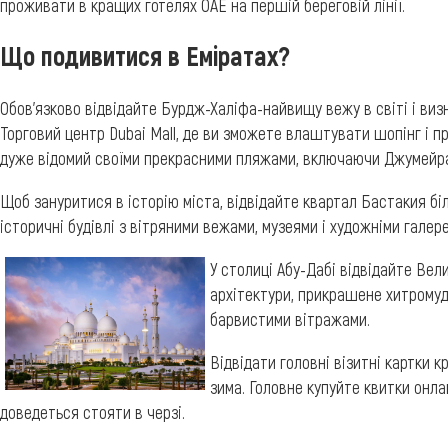
проживати в кращих готелях ОАЕ на першій береговій лінії.
Що подивитися в Еміратах?
Обов'язково відвідайте Бурдж-Халіфа-найвищу вежу в світі і виз
Торговий центр Dubai Mall, де ви зможете влаштувати шопінг і п
дуже відомий своїми прекрасними пляжами, включаючи Джумейра-
Щоб зануритися в історію міста, відвідайте квартал Бастакия біл
історичні будівлі з вітряними вежами, музеями і художніми галер
У столиці Абу-Дабі відвідайте Ве
архітектури, прикрашене хитромуд
барвистими вітражами.
Відвідати головні візитні картки к
зима. Головне купуйте квитки онлай
доведеться стояти в черзі.