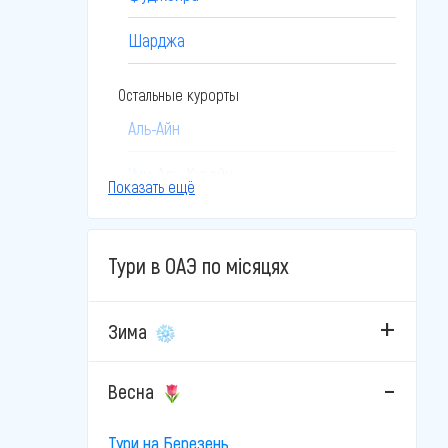
Шарджа
Остальные курорты
Аль-Айн
Умм-Аль-Кувейн
Показать ещё
Тури в ОАЭ по місяцях
Зима
Весна
Тури на Березень