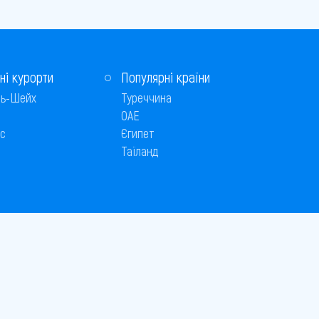
ні курорти
Популярні країни
ь-Шейх
Туреччина
ОАЕ
с
Єгипет
Таїланд