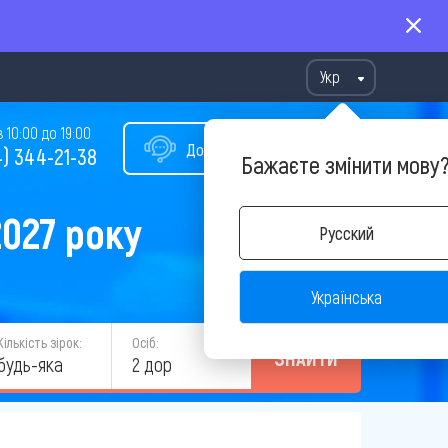
Укр
10:00 до 19:00
Допомога у виборі туру
) 344-21-38
Бажаєте змінити мову
2027 року
Русский
Українська
Кількість зірок:
Осіб:
ЗНАЙТИ
будь-яка
2 дор