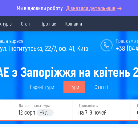
Ми відновили роботу
Дізнатися детальніше
 турів
Статті
Про нас
Контакти
аша адреса
Працюємо з 
ул. Інститутська, 22/7, оф. 41, Київ
+38 (044
АЕ з Запоріжжя на квітень 
Гарячі тури
Тури
Статті
Дата начала тура:
Тривалість:
12 серп
на 7-9 ночей
±3 дні