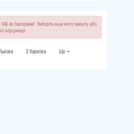
 ОАЕ из Запоріжжя". Виберіть інше місто вильоту або
ої інформації
 Львова
З Харкова
Ще