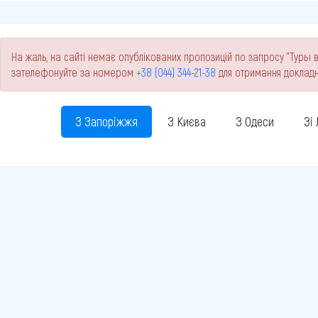
На жаль, на сайті немає опублікованих пропозицій по запросу "Туры в
зателефонуйте за номером
+38 (044) 344-21-38
для отримання докладн
З Запоріжжя
З Києва
З Одеси
Зі