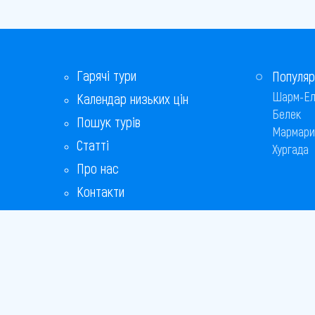
Гарячі тури
Популяр
Шарм-Ел
Календар низьких цін
Белек
Пошук турів
Мармари
Статті
Хургада
Про нас
Контакти
Бонусна програма
Відповіді на популярні питання