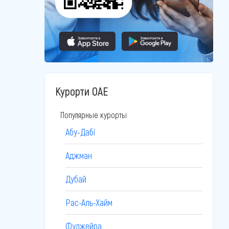
Курорти ОАЕ
Популярные курорты
Абу-Дабі
Аджман
Дубай
Рас-Аль-Хайм
Фуджейра