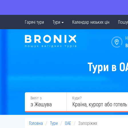
Гарячі тури
Тури
Календар низьких цін
Пошук
Н
в
Тури в О
Виліт з
Куди?
з Жешува
Головна
Тури
ОАЕ
Запоріжжя