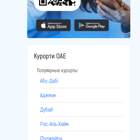
Курорти ОАЕ
Популярные курорты
Абу-Дабі
Аджман
Дубай
Рас-Аль-Хайм
Фуджейра