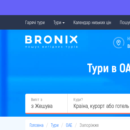
Гарячі тури
Тури
Календар низьких цін
Пошук
Н
в
Тури в О
Виліт з
Куди?
з Жешува
Головна
Тури
ОАЕ
Запоріжжя