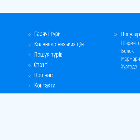
Гарячі тури
Популяр
Шарм-Ел
Календар низьких цін
Белек
Пошук турів
Мармари
Статті
Хургада
Про нас
Контакти
Бонусна програма
Відповіді на популярні питання