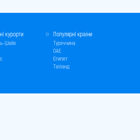
ні курорти
Популярні країни
ь-Шейх
Туреччина
ОАЕ
с
Єгипет
Таїланд