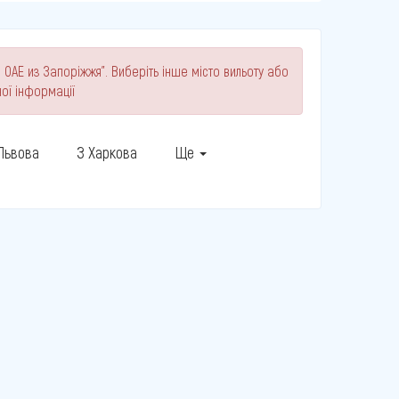
 ОАЕ из Запоріжжя". Виберіть інше місто вильоту або
ої інформації
 Львова
З Харкова
Ще