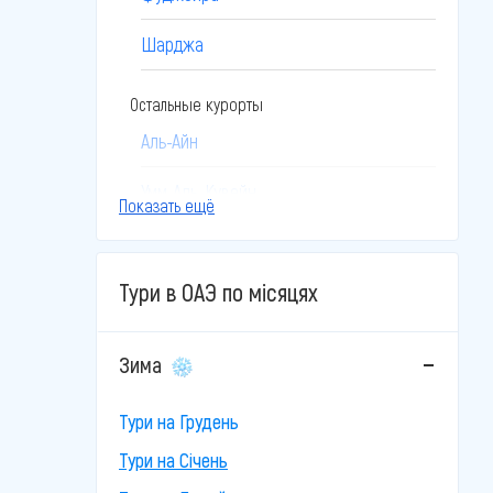
Шарджа
Остальные курорты
Аль-Айн
Умм-Аль-Кувейн
Показать ещё
Тури в ОАЭ по місяцях
Зима
Тури на Грудень
Тури на Січень