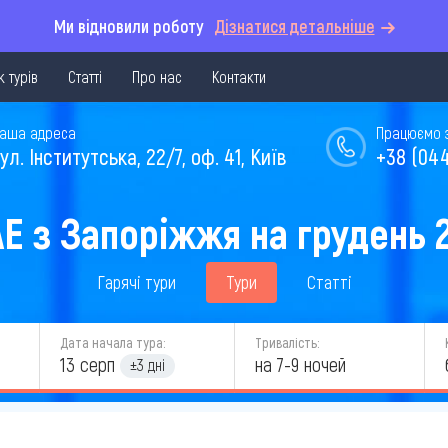
Ми відновили роботу
Дізнатися детальніше
 турів
Статті
Про нас
Контакти
аша адреса
Працюємо з 
ул. Інститутська, 22/7, оф. 41, Київ
+38 (044
АЕ з Запоріжжя на грудень 
Гарячі тури
Тури
Статті
Дата начала тура:
Тривалість:
13 серп
на 7-9 ночей
±3 дні