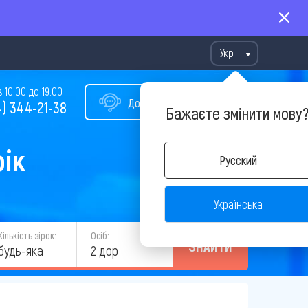
Укр
10:00 до 19:00
Допомога у виборі туру
) 344-21-38
Бажаєте змінити мову
рік
Русский
Українська
Кількість зірок:
Осіб:
ЗНАЙТИ
будь-яка
2 дор