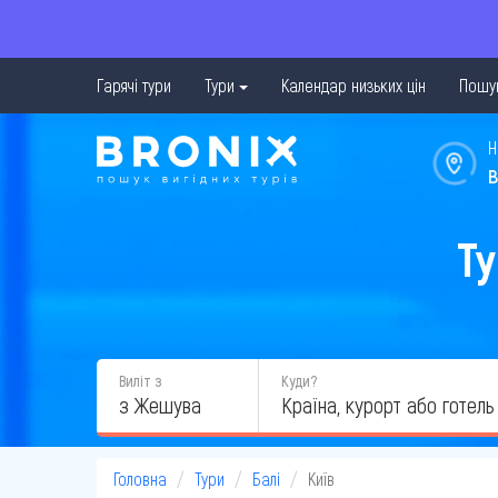
Гарячі тури
Тури
Календар низьких цін
Пошук
Н
в
Ту
Виліт з
Куди?
з Жешува
Головна
Тури
Балі
Київ