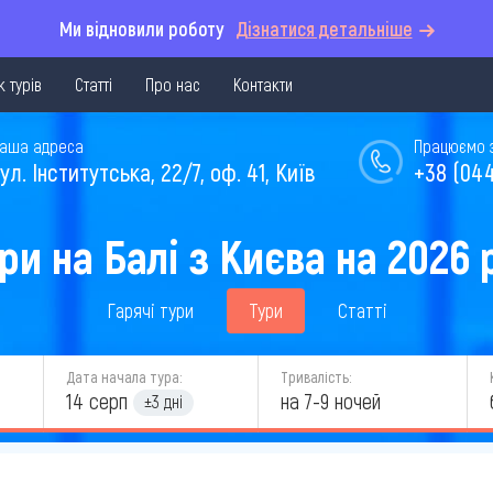
Ми відновили роботу
Дізнатися детальніше
 турів
Статті
Про нас
Контакти
аша адреса
Працюємо з 
ул. Інститутська, 22/7, оф. 41, Київ
+38 (044
ри на Балі з Києва на 2026 
Гарячі тури
Тури
Статті
Дата начала тура:
Тривалість:
14 серп
на 7-9 ночей
±3 дні