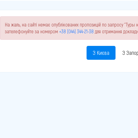
На жаль, на сайті немає опублікованих пропозицій по запросу "Туры н
зателефонуйте за номером
+38 (044) 344-21-38
для отримання докладн
З Києва
З Запо