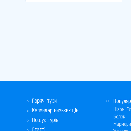
Гарячі тури
Популяр
Шарм-Ел
Календар низьких цін
Белек
Пошук турів
Мармари
Статті