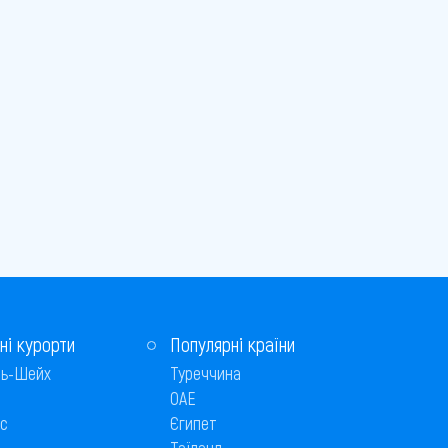
ні курорти
Популярні країни
ь-Шейх
Туреччина
ОАЕ
с
Єгипет