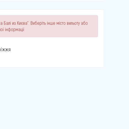
а Балі из Києва". Виберіть інше місто вильоту або
ої інформації
ріжжя