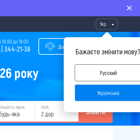
Укр
10:00 до 19:00
Допомога у виборі туру
) 344-21-38
Бажаєте змінити мову
026 року
Русский
Українська
Кількість зірок:
Осіб:
ЗНАЙТИ
будь-яка
2 дор