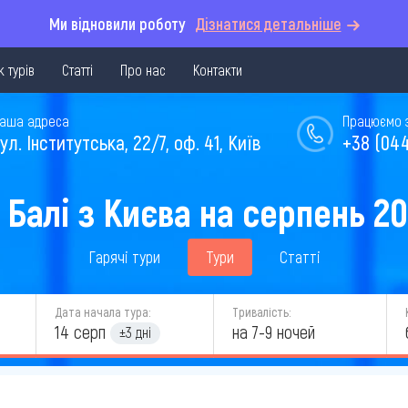
Ми відновили роботу
Дізнатися детальніше
 турів
Статті
Про нас
Контакти
аша адреса
Працюємо з 
ул. Інститутська, 22/7, оф. 41, Київ
+38 (044
 Балі з Києва на серпень 2
Гарячі тури
Тури
Статті
Дата начала тура:
Тривалість:
14 серп
на 7-9 ночей
±3 дні