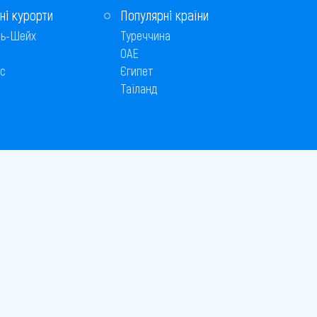
ні курорти
Популярні країни
ь-Шейх
Туреччина
ОАЕ
с
Єгипет
Таїланд
Способи оплати
 © 2005–2026
26
є публічною офертою