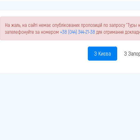
На жаль, на сайті немає опублікованих пропозицій по запросу "Туры н
зателефонуйте за номером
+38 (044) 344-21-38
для отримання докладн
З Києва
З Запо