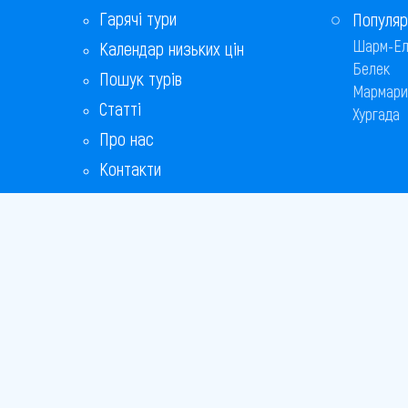
Гарячі тури
Популяр
Шарм-Ел
Календар низьких цін
Белек
Пошук турів
Мармари
Статті
Хургада
Про нас
Контакти
Бонусна програма
Відповіді на популярні питання
Copyright
Bronix 20
Сайт не 