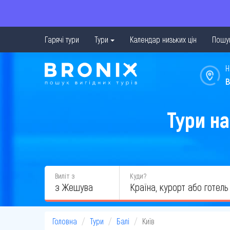
Гарячі тури
Тури
Календар низьких цін
Пошук
Н
в
Тури на
Виліт з
Куди?
з Жешува
Головна
Тури
Балі
Київ