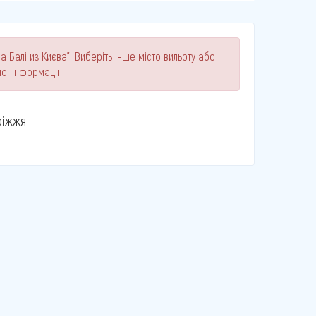
а Балі из Києва". Виберіть інше місто вильоту або
ої інформації
ріжжя