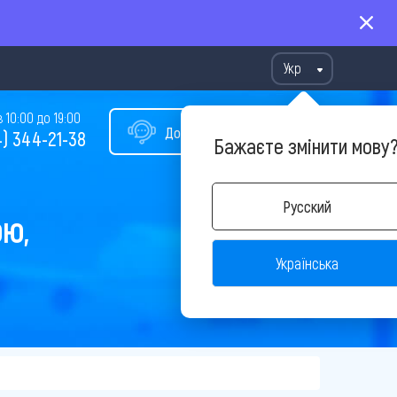
Укр
10:00 до 19:00
Допомога у виборі туру
) 344-21-38
Бажаєте змінити мову
Русский
ОЮ,
Українська