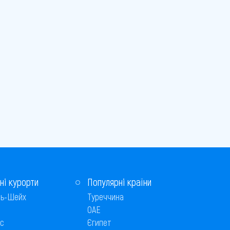
ні курорти
Популярні країни
ь-Шейх
Туреччина
ОАЕ
с
Єгипет