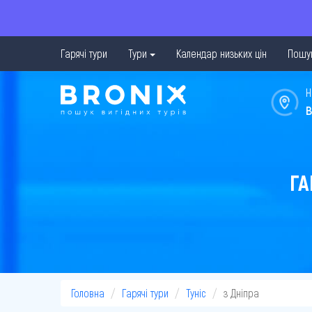
Гарячі тури
Тури
Календар низьких цін
Пошук
Н
в
ГА
Головна
Гарячі тури
Туніс
з Дніпра