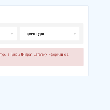
Гарячі тури
тури в Туніс з Дніпра". Детальну інформацію з