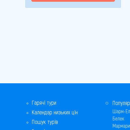
Гарячі тури
Популяр
Шарм-Ел
Календар низьких цін
Белек
Пошук турів
Мармари