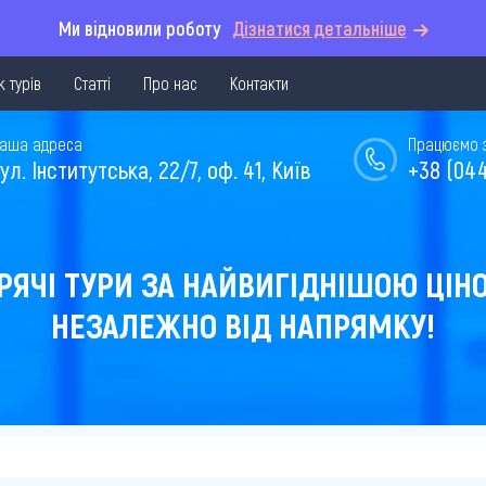
Ми відновили роботу
Дізнатися детальніше
 турів
Статті
Про нас
Контакти
аша адреса
Працюємо з 
ул. Інститутська, 22/7, оф. 41, Київ
+38 (044
РЯЧІ ТУРИ ЗА НАЙВИГІДНІШОЮ ЦІН
НЕЗАЛЕЖНО ВІД НАПРЯМКУ!