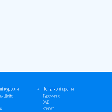
ні курорти
Популярні країни
ь-Шейх
Туреччина
ОАЕ
с
Єгипет