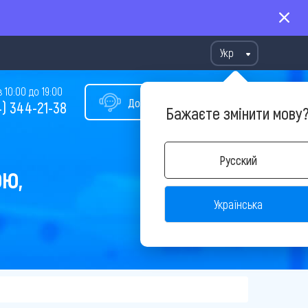
Укр
10:00 до 19:00
Допомога у виборі туру
) 344-21-38
Бажаєте змінити мову
Русский
ОЮ,
Українська