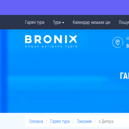
Гарячі тури
Тури
Календар низьких цін
Пошук
Н
в
ГА
Головна
Гарячі тури
Танзанія
з Дніпра