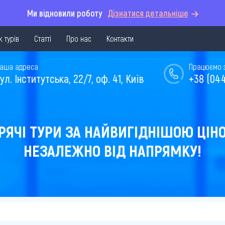
Ми відновили роботу
Дізнатися детальніше
 турів
Статті
Про нас
Контакти
аша адреса
Працюємо з 
ул. Інститутська, 22/7, оф. 41, Київ
+38 (044
РЯЧІ ТУРИ ЗА НАЙВИГІДНІШОЮ ЦІН
НЕЗАЛЕЖНО ВІД НАПРЯМКУ!