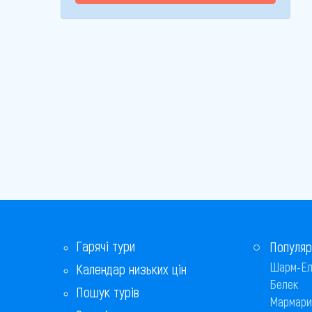
Гарячі тури
Популяр
Шарм-Ел
Календар низьких цін
Белек
Пошук турів
Мармари