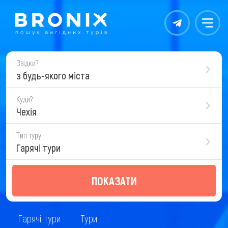
Контакты
Меню
Звідки?
з будь-якого міста
Куди?
Чехія
Тип туру
Гарячі тури
ПОКАЗАТИ
Гарячі тури
Тури