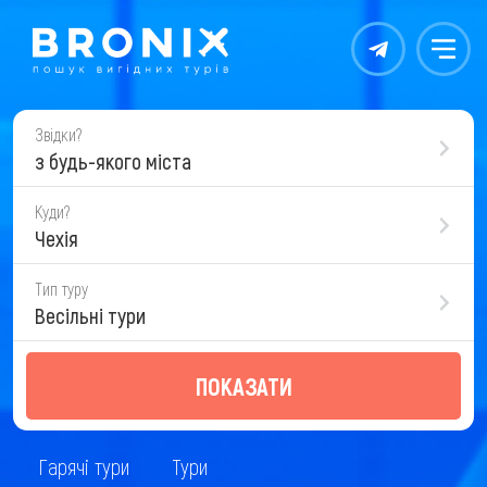
Контакты
Меню
Звідки?
з будь-якого міста
Куди?
Чехія
Тип туру
Весільні тури
ПОКАЗАТИ
Гарячі тури
Тури