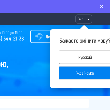
Укр
10:00 до 19:00
Допомога у виборі туру
) 344-21-38
Бажаєте змінити мову
Русский
ОЮ,
Українська