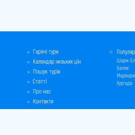
Гарячі тури
Популяр
Шарм-Ел
Календар низьких цін
Белек
Пошук турів
Мармари
Статті
Хургада
Про нас
Контакти
Бонусна програма
Відповіді на популярні питання