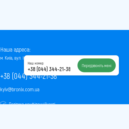
Наша адреса:
м. Київ, вул. Інститутська, 22/7, оф. 41
Наш номер:
Передзвоніть мені
+38 (044) 344-21-38
+38 (044) 344-21-38
kyiv@bronix.com.ua
Політика конфіденційності
Пользовательское соглашение
Публічна оферта
Карта сайту