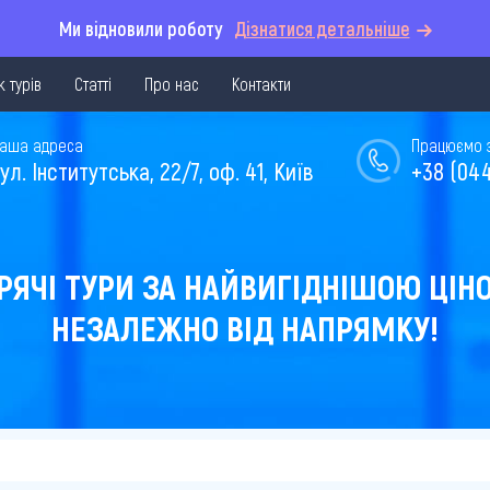
Ми відновили роботу
Дізнатися детальніше
 турів
Статті
Про нас
Контакти
аша адреса
Працюємо з 
ул. Інститутська, 22/7, оф. 41, Київ
+38 (044
РЯЧІ ТУРИ ЗА НАЙВИГІДНІШОЮ ЦІН
НЕЗАЛЕЖНО ВІД НАПРЯМКУ!