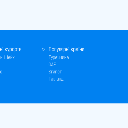
ні курорти
Популярні країни
ь-Шейх
Туреччина
ОАЕ
с
Єгипет
Таїланд