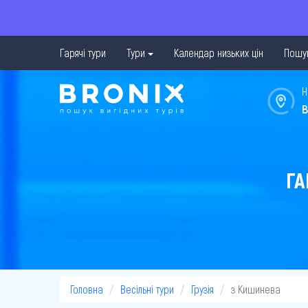
Гарячі тури
Тури
Календар низьких цін
Пошук
Н
в
ГА
Головна
Весільні тури
Грузія
з Кишинева