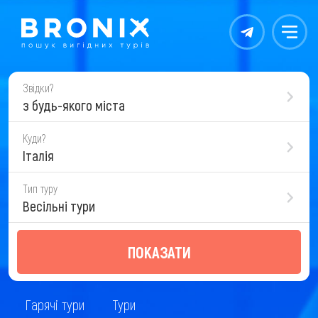
Контакты
Меню
Звідки?
з будь-якого міста
Куди?
Італія
Тип туру
Весільні тури
ПОКАЗАТИ
Гарячі тури
Тури