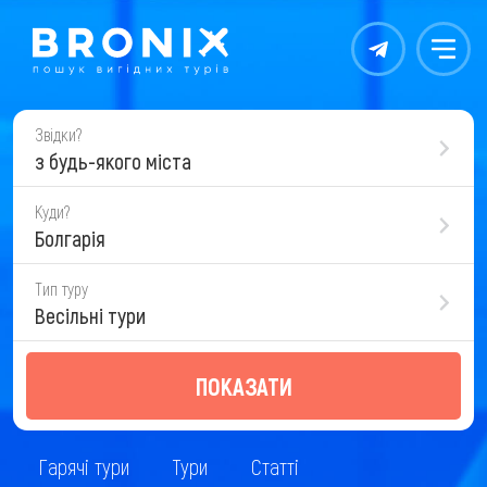
Контакты
Меню
Звідки?
з будь-якого міста
Куди?
Болгарія
Тип туру
Весільні тури
ПОКАЗАТИ
Гарячі тури
Тури
Статті