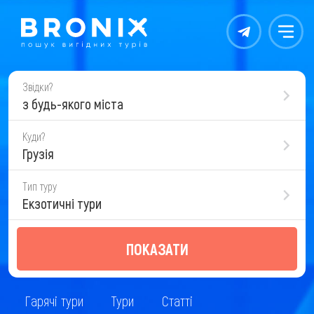
Контакты
Меню
Звідки?
з будь-якого міста
Куди?
Грузія
Тип туру
Екзотичні тури
ПОКАЗАТИ
Гарячі тури
Тури
Статті