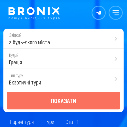
Контакты
Меню
Звідки?
з будь-якого міста
Куди?
Греція
Тип туру
Екзотичні тури
ПОКАЗАТИ
Гарячі тури
Тури
Статті