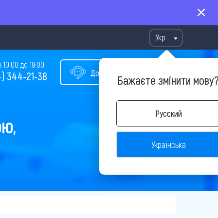
Укр
10:00 до 19:00
Допомога у виборі туру
) 344-21-38
Бажаєте змінити мову
Русский
ОЮ,
Українська