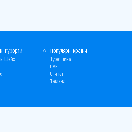
ні курорти
Популярні країни
ь-Шейх
Туреччина
ОАЕ
с
Єгипет
Таїланд