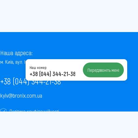
Наша адреса:
м. Київ, вул. Інститутська, 22/7, оф. 41
Наш номер:
Передзвоніть мені
+38 (044) 344-21-38
+38 (044) 344-21-38
kyiv@bronix.com.ua
Політика конфіденційності
Пользовательское соглашение
Публічна оферта
Карта сайту