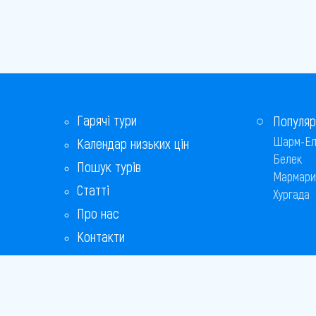
Гарячі тури
Популяр
Шарм-Ел
Календар низьких цін
Белек
Пошук турів
Мармари
Статті
Хургада
Про нас
Контакти
Бонусна програма
Відповіді на популярні питання