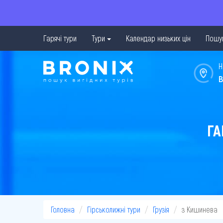
Гарячі тури
Тури
Календар низьких цін
Пошук
Н
в
ГА
Головна
Гірськолижні тури
Грузія
з Кишинева