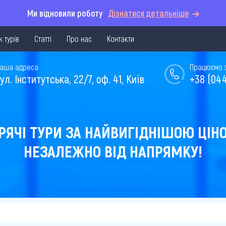
Ми відновили роботу
Дізнатися детальніше
 турів
Статті
Про нас
Контакти
аша адреса
Працюємо з 
ул. Інститутська, 22/7, оф. 41, Київ
+38 (044
РЯЧІ ТУРИ ЗА НАЙВИГІДНІШОЮ ЦІН
НЕЗАЛЕЖНО ВІД НАПРЯМКУ!