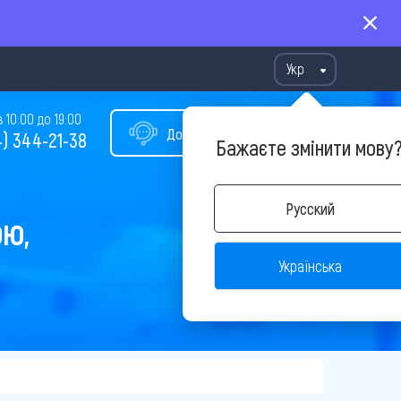
Укр
10:00 до 19:00
Допомога у виборі туру
) 344-21-38
Бажаєте змінити мову
Русский
ОЮ,
Українська