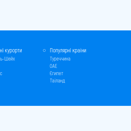
ні курорти
Популярні країни
ь-Шейх
Туреччина
ОАЕ
с
Єгипет
Таїланд