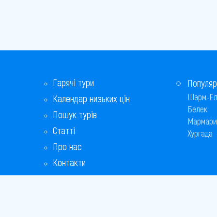
Гарячі тури
Популяр
Шарм-Ел
Календар низьких цін
Белек
Пошук турів
Мармари
Статті
Хургада
Про нас
Контакти
Бонусна програма
Відповіді на популярні питання