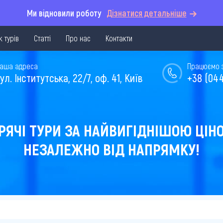
Ми відновили роботу
Дізнатися детальніше
 турів
Статті
Про нас
Контакти
аша адреса
Працюємо з 
ул. Інститутська, 22/7, оф. 41, Київ
+38 (044
РЯЧІ ТУРИ ЗА НАЙВИГІДНІШОЮ ЦІН
НЕЗАЛЕЖНО ВІД НАПРЯМКУ!
а