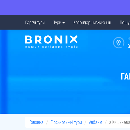
Гарячі тури
Тури
Календар низьких цін
Пошук
Н
в
ГА
Головна
Гірськолижні тури
Албанія
з Кишинев