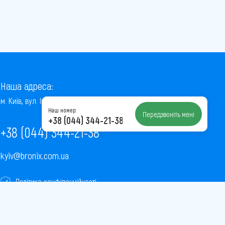
Наша адреса:
м. Київ, вул. Інститутська, 22/7, оф. 41
Наш номер:
Передзвоніть мені
+38 (044) 344-21-38
+38 (044) 344-21-38
kyiv@bronix.com.ua
Політика конфіденційності
Пользовательское соглашение
Публічна оферта
Карта сайту