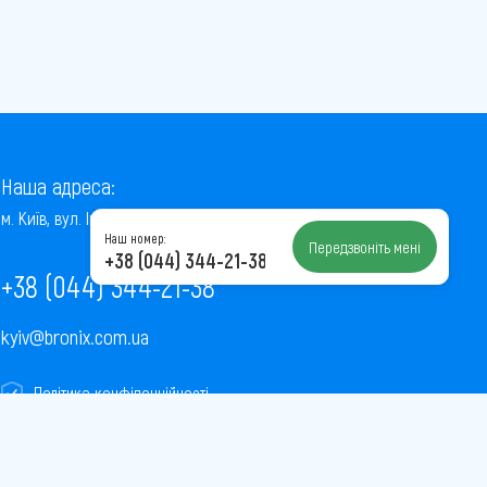
Наша адреса:
м. Київ, вул. Інститутська, 22/7, оф. 41
Наш номер:
Передзвоніть мені
+38 (044) 344-21-38
+38 (044) 344-21-38
kyiv@bronix.com.ua
Політика конфіденційності
Пользовательское соглашение
Публічна оферта
Карта сайту