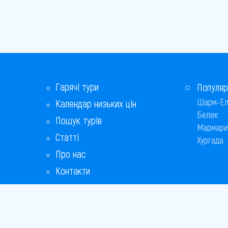
Гарячі тури
Популяр
Шарм-Ел
Календар низьких цін
Белек
Пошук турів
Мармари
Статті
Хургада
Про нас
Контакти
Бонусна програма
Відповіді на популярні питання