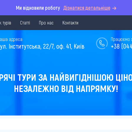
Ми відновили роботу
Дізнатися детальніше
 турів
Статті
Про нас
Контакти
аша адреса
Працюємо з 
ул. Інститутська, 22/7, оф. 41, Київ
+38 (044
РЯЧІ ТУРИ ЗА НАЙВИГІДНІШОЮ ЦІН
НЕЗАЛЕЖНО ВІД НАПРЯМКУ!