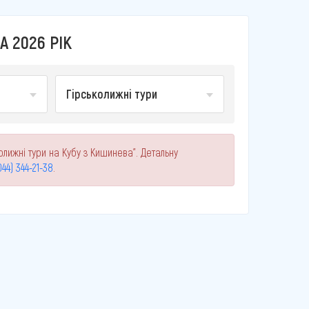
А 2026 РІК
Гірськолижні тури
олижні тури на Кубу з Кишинева". Детальну
044) 344-21-38
.