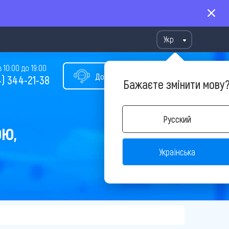
Укр
10:00 до 19:00
Допомога у виборі туру
) 344-21-38
Бажаєте змінити мову
Русский
ОЮ,
Українська