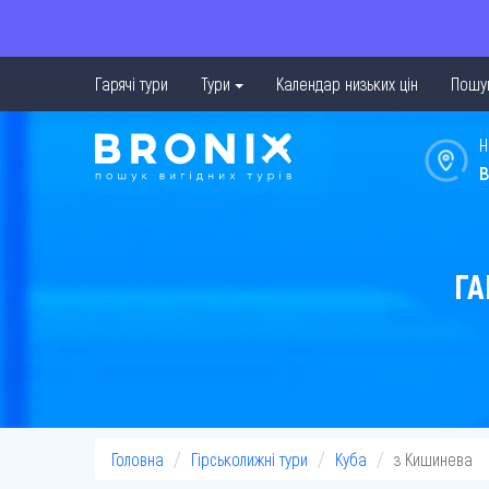
Гарячі тури
Тури
Календар низьких цін
Пошук
Н
в
ГА
Головна
Гірськолижні тури
Куба
з Кишинева