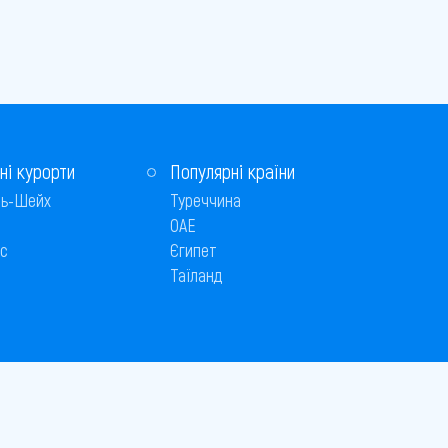
ні курорти
Популярні країни
ь-Шейх
Туреччина
ОАЕ
с
Єгипет
Таїланд