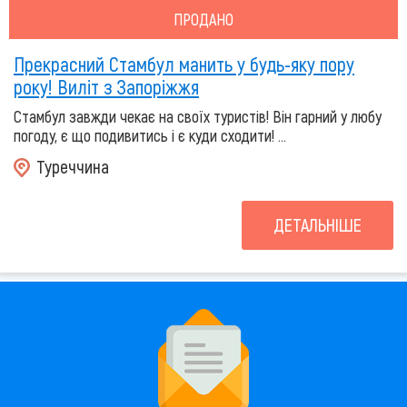
ПРОДАНО
Прекрасний Стамбул манить у будь-яку пору
року! Виліт з Запоріжжя
Стамбул завжди чекає на своїх туристів! Він гарний у любу
погоду, є що подивитись і є куди сходити! ...
Туреччина
ДЕТАЛЬНІШЕ