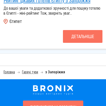
Рейтинг цікавих готелів Єгипту з Запоріжжя
До вашої уваги та додаткової зручності для пошуку готелю
в Єгипті - міні-рейтинг Тож, зверніть уваг...
Єгипет
ДЕТАЛЬНІШЕ
Головна
Гарячі тури
з Запоріжжя