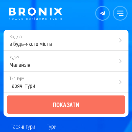
Контакты
Меню
Звідки?
з будь-якого міста
Куди?
Малайзія
Тип туру
Гарячі тури
ПОКАЗАТИ
Гарячі тури
Тури