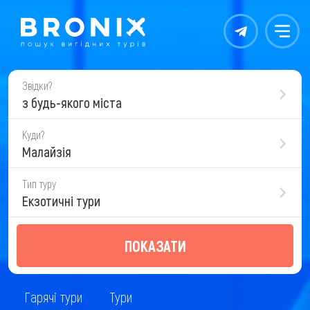
Контакты
Меню
Звідки?
з будь-якого міста
Куди?
Малайзія
Тип туру
Екзотичні тури
ПОКАЗАТИ
Гарячі тури
Тури