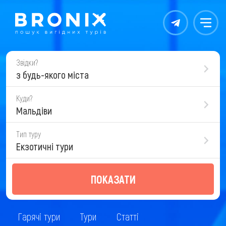
Контакты
Меню
Звідки?
з будь-якого міста
Куди?
Мальдіви
Тип туру
Екзотичні тури
ПОКАЗАТИ
Гарячі тури
Тури
Статті