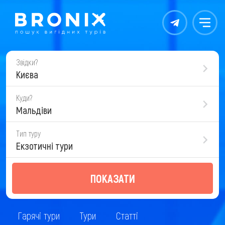
Контакты
Меню
Звідки?
Києва
Куди?
Мальдіви
Тип туру
Екзотичні тури
ПОКАЗАТИ
Гарячі тури
Тури
Статті